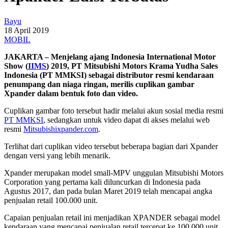
Bayu
18 April 2019
MOBIL
JAKARTA – Menjelang ajang Indonesia International Motor
Show (
IIMS
) 2019, PT Mitsubishi Motors Krama Yudha Sales
Indonesia (PT MMKSI) sebagai distributor resmi kendaraan
penumpang dan niaga ringan, merilis cuplikan gambar
Xpander dalam bentuk foto dan video.
Cuplikan gambar foto tersebut hadir melalui akun sosial media resmi
PT MMKSI
, sedangkan untuk video dapat di akses melalui web
resmi
Mitsubishixpander.com
.
Terlihat dari cuplikan video tersebut beberapa bagian dari Xpander
dengan versi yang lebih menarik.
Xpander merupakan model small-MPV unggulan Mitsubishi Motors
Corporation yang pertama kali diluncurkan di Indonesia pada
Agustus 2017, dan pada bulan Maret 2019 telah mencapai angka
penjualan retail 100.000 unit.
Capaian penjualan retail ini menjadikan XPANDER sebagai model
kendaraan yang mencapai penjualan retail tercepat ke 100.000 unit