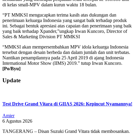
di kelas small-MPV dalam kurun waktu 18 bulan.
“PT MMKSI mengucapkan terima kasih atas dukungan dan
penerimaan keluarga Indonesia yang sangat baik terhadap produk
ini. Sebagai bentuk apresiasi atas capaian dan penerimaan yang baik
yang baik terhadap Xpander,”ungkap Irwan Kuncoro, Director of
Sales & Marketing Division PT MMKSI
“MMKSI akan mempersembahkan MPV idola keluarga Indonesia
tersebut dengan desain berbeda dan dalam jumlah dan unit terbatas.
Nantikan penampilannya pada 25 April 2019 di ajang Indonesia
International Motor Show (IIMS) 2019.” tutup Irwan Kuncoro.
[Po/Byu]
2019-
Update
04-
18
Test Drive Grand Vitara di GIIAS 2026: Kepincut Nyamannya!
Amier
6 Agustus 2026
TANGERANG – Disan Suzuki Grand Vitara tidak membosankan.