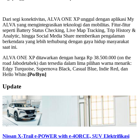
Dari segi konektivitas, ALVA ONE XP unggul dengan aplikasi My
ALVA yang mengintegrasikan teknologi dan mobilitas. Fitur-fitur
seperti Battery Status Checking, Live Map Tracking, Trip History &
Analytic, hingga Social Media Share memberikan pengalaman
berkendara yang lebih terhubung dengan gaya hidup masyarakat
saat ini.
ALVA ONE XP ditawarkan dengan harga Rp 38.500.000 (on the
road Jabodetabek) dan tersedia dalam lima pilihan warna menarik:
Edgy Turquoise, Supernova Black, Casual Blue, Indie Red, dan
Hello White.
[Po/Byn]
2024-
Update
02-
15
Nissan X-Trail e-POWER with e-4ORCE, SUV Elektrifikasi