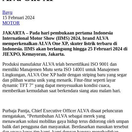
Bayu
15 Februari 2024
MOTOR
JAKARTA – Pada hari pembukaan pertama Indonesia
International Motor Show (IIMS) 2024, brand ALVA
memperkenalkan ALVA One XP, skuter listrik terbaru di
Indonesia. IIMS akan berlangsung hingga 25 Februari 2024 di
JIEXPO, Kemayoran, Jakarta.
Produksi manufaktur ALVA telah bersertifikasi ISO 9001 dan
memiliki Manajemen Mutu serta ISO 14001 untuk Manajemen
Lingkungan, ALVA One XP hadir dengan striping baru yang segar
dan pilihan warna unik yang menarik. Fitur-fitur seperti layar
dynamic TFT 7″ yang dapat menyesuaikan kondisi cuaca,
memberikan kemudahan saat berkendara siang atau malam hari.
Purbaja Pantja, Chief Executive Officer ALVA disaat peluncuran
mengatakan, “Pertumbuhan ALVA sebagai merek yang
menawarkan solusi mobilitas gaya hidup terus didorong oleh umpan
balik dari pengguna dan masyarakat. Berdasarkan masukan tersebut
dan upaya keras tim kami, kami dengan bangga menghadirkan