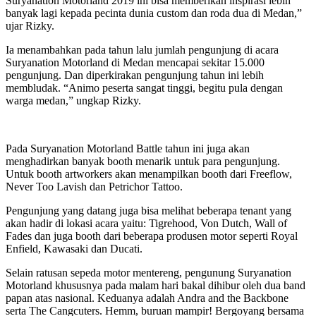
Suryanation Motorland 2019 ini bisa memberikan inspirasi lebih
banyak lagi kepada pecinta dunia custom dan roda dua di Medan,”
ujar Rizky.
Ia menambahkan pada tahun lalu jumlah pengunjung di acara
Suryanation Motorland di Medan mencapai sekitar 15.000
pengunjung. Dan diperkirakan pengunjung tahun ini lebih
membludak. “Animo peserta sangat tinggi, begitu pula dengan
warga medan,” ungkap Rizky.
Pada Suryanation Motorland Battle tahun ini juga akan
menghadirkan banyak booth menarik untuk para pengunjung.
Untuk booth artworkers akan menampilkan booth dari Freeflow,
Never Too Lavish dan Petrichor Tattoo.
Pengunjung yang datang juga bisa melihat beberapa tenant yang
akan hadir di lokasi acara yaitu: Tigrehood, Von Dutch, Wall of
Fades dan juga booth dari beberapa produsen motor seperti Royal
Enfield, Kawasaki dan Ducati.
Selain ratusan sepeda motor mentereng, pengunung Suryanation
Motorland khususnya pada malam hari bakal dihibur oleh dua band
papan atas nasional. Keduanya adalah Andra and the Backbone
serta The Cangcuters. Hemm, buruan mampir! Bergoyang bersama