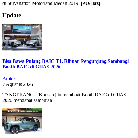
di Suryanation Motorland Medan 2019.
[PO/Haz]
2019-
Update
07-
20
Bisa Bawa Pulang BAIC T1, Ribuan Pengunjung Sambangi
Booth BAIC di GIIAS 2026
Amier
7 Agustus 2026
TANGERANG – Konsep jitu membuat Booth BAIC di GIIAS
2026 mendapat sambutan