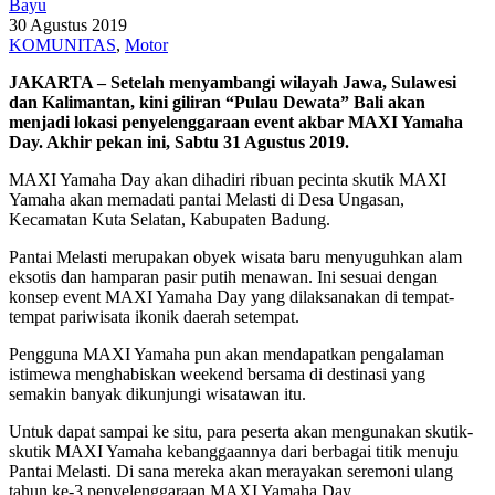
Bayu
30 Agustus 2019
KOMUNITAS
,
Motor
JAKARTA – Setelah menyambangi wilayah Jawa, Sulawesi
dan Kalimantan, kini giliran “Pulau Dewata” Bali akan
menjadi lokasi penyelenggaraan event akbar MAXI Yamaha
Day. Akhir pekan ini, Sabtu 31 Agustus 2019.
MAXI Yamaha Day akan dihadiri ribuan pecinta skutik MAXI
Yamaha akan memadati pantai Melasti di Desa Ungasan,
Kecamatan Kuta Selatan, Kabupaten Badung.
Pantai Melasti merupakan obyek wisata baru menyuguhkan alam
eksotis dan hamparan pasir putih menawan. Ini sesuai dengan
konsep event MAXI Yamaha Day yang dilaksanakan di tempat-
tempat pariwisata ikonik daerah setempat.
Pengguna MAXI Yamaha pun akan mendapatkan pengalaman
istimewa menghabiskan weekend bersama di destinasi yang
semakin banyak dikunjungi wisatawan itu.
Untuk dapat sampai ke situ, para peserta akan mengunakan skutik-
skutik MAXI Yamaha kebanggaannya dari berbagai titik menuju
Pantai Melasti. Di sana mereka akan merayakan seremoni ulang
tahun ke-3 penyelenggaraan MAXI Yamaha Day.