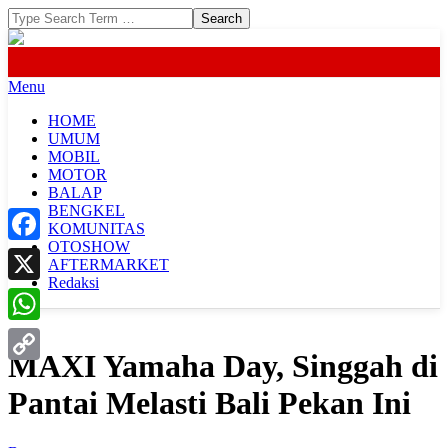
Skip
Search
to
content
Primary
Menu
Navigation
HOME
Menu
UMUM
MOBIL
MOTOR
BALAP
BENGKEL
KOMUNITAS
OTOSHOW
Facebook
AFTERMARKET
Redaksi
X
WhatsApp
MAXI Yamaha Day, Singgah di
Copy
Pantai Melasti Bali Pekan Ini
Link