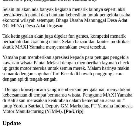
Selain itu akan ada banyak kegiatan menarik lainnya seperti aksi
bersih-bersih pantai dan bantuan kebersihan untuk pengelola usaha
ekonomi wilayah setempat, Bhaga Utsaha Manunggal Desa Adat
(BUMDA) Desa Adat Ungasan.
Tak ketinggalan akan juga digelar fun games, kompetisi menarik
berhadiah dan coaching clinic. Selain bazaar dan kontes modifikasi
skutik MAXI Yamaha menyemarakkan event tersebut.
Yamaha pun memberikan apresiasi kepada para petugas pengelola
kawasan wisata Pantai Melasti dengan memberikan layanan check
up gratis motor mereka untuk semua merek. Malam harinya makin
semarak dengan suguhan Tari Kecak di bawah panggung acara
dengan api di tengah-tengah.
”Dengan konsep acara yang memberikan pengalaman menyatukan
kebersamaan di tempat bernuansa wisata. Pengguna MAXI Yamaha
di Bali akan merasakan keakraban dalam kemeriahan acara ini.”
tutup Yordan Satriadi, Deputy GM Marketing PT Yamaha Indonesia
Motor Manufacturing (YIMM).
[Po/Urip]
2019-
Update
08-
30