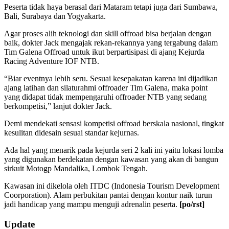
Peserta tidak haya berasal dari Mataram tetapi juga dari Sumbawa,
Bali, Surabaya dan Yogyakarta.
Agar proses alih teknologi dan skill offroad bisa berjalan dengan
baik, dokter Jack mengajak rekan-rekannya yang tergabung dalam
Tim Galena Offroad untuk ikut berpartisipasi di ajang Kejurda
Racing Adventure IOF NTB.
“Biar eventnya lebih seru. Sesuai kesepakatan karena ini dijadikan
ajang latihan dan silaturahmi offroader Tim Galena, maka point
yang didapat tidak mempengaruhi offroader NTB yang sedang
berkompetisi,” lanjut dokter Jack.
Demi mendekati sensasi kompetisi offroad berskala nasional, tingkat
kesulitan didesain sesuai standar kejurnas.
Ada hal yang menarik pada kejurda seri 2 kali ini yaitu lokasi lomba
yang digunakan berdekatan dengan kawasan yang akan di bangun
sirkuit Motogp Mandalika, Lombok Tengah.
Kawasan ini dikelola oleh ITDC (Indonesia Tourism Development
Coorporation). Alam perbukitan pantai dengan kontur naik turun
jadi handicap yang mampu menguji adrenalin peserta.
[po/rst]
2019-
Update