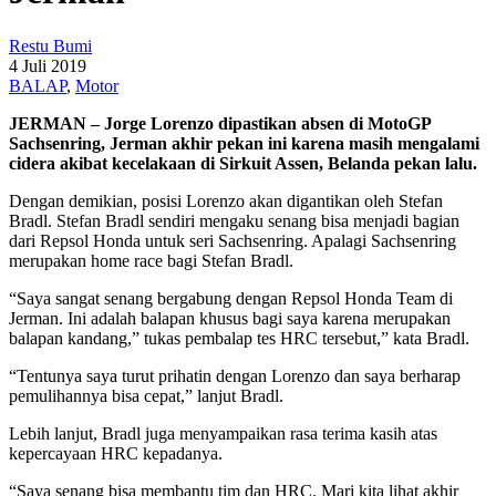
Restu Bumi
4 Juli 2019
BALAP
,
Motor
JERMAN – Jorge Lorenzo dipastikan absen di MotoGP
Sachsenring, Jerman akhir pekan ini karena masih mengalami
cidera akibat kecelakaan di Sirkuit Assen, Belanda pekan lalu.
Dengan demikian, posisi Lorenzo akan digantikan oleh Stefan
Bradl. Stefan Bradl sendiri mengaku senang bisa menjadi bagian
dari Repsol Honda untuk seri Sachsenring. Apalagi Sachsenring
merupakan home race bagi Stefan Bradl.
“Saya sangat senang bergabung dengan Repsol Honda Team di
Jerman. Ini adalah balapan khusus bagi saya karena merupakan
balapan kandang,” tukas pembalap tes HRC tersebut,” kata Bradl.
“Tentunya saya turut prihatin dengan Lorenzo dan saya berharap
pemulihannya bisa cepat,” lanjut Bradl.
Lebih lanjut, Bradl juga menyampaikan rasa terima kasih atas
kepercayaan HRC kepadanya.
“Saya senang bisa membantu tim dan HRC. Mari kita lihat akhir