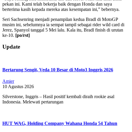
pekan ini. Kami telah bekerja baik dengan Honda dan saya
berterima kasih kepada mereka atas kesempatan ini,” bebernya.
Seri Sachsenring menjadi penampilan kedua Bradl di MotoGP
musim ini, sebelumnya ia sempat tampil sebagai rider wild card di
Jerez, Spanyol tanggal 5 Mei lalu. Kala itu, Bradl finish di urutan
ke-10.
[po/rst]
2019-
Update
07-
04
Bertarung Sengit, Veda 10 Besar di Moto3 Inggris 2026
Amier
10 Agustus 2026
Silverstone, Inggris – Hasil positif kembali diraih rookie asal
Indonesia. Melewati pertarungan
HUT WAG, Holding Company Wahana Honda 54 Tahun