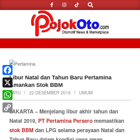
Search
Skip
to
content
Primary
Navigation
Menu
Libur Natal dan Tahun Baru Pertamina
Facebook
Amankan Stok BBM
X
BAYU
22 DESEMBER 2019
UMUM
WhatsApp
JAKARTA – Menjelang libur akhir tahun dan
Copy
Natal 2019,
PT Pertamina Persero
memastikan
Link
stok BBM
dan LPG selama perayaan Natal dan
Tahun Baru dalam kondisi yang aman.