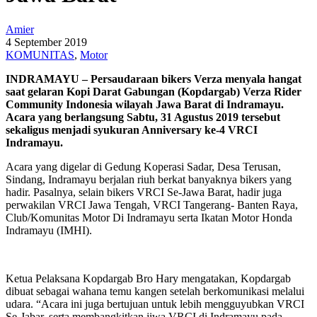
Amier
4 September 2019
KOMUNITAS
,
Motor
INDRAMAYU – Persaudaraan bikers Verza menyala hangat
saat gelaran Kopi Darat Gabungan (Kopdargab) Verza Rider
Community Indonesia wilayah Jawa Barat di Indramayu.
Acara yang berlangsung Sabtu, 31 Agustus 2019 tersebut
sekaligus menjadi syukuran Anniversary ke-4 VRCI
Indramayu.
Acara yang digelar di Gedung Koperasi Sadar, Desa Terusan,
Sindang, Indramayu berjalan riuh berkat banyaknya bikers yang
hadir. Pasalnya, selain bikers VRCI Se-Jawa Barat, hadir juga
perwakilan VRCI Jawa Tengah, VRCI Tangerang- Banten Raya,
Club/Komunitas Motor Di Indramayu serta Ikatan Motor Honda
Indramayu (IMHI).
Ketua Pelaksana Kopdargab Bro Hary mengatakan, Kopdargab
dibuat sebagai wahana temu kangen setelah berkomunikasi melalui
udara. “Acara ini juga bertujuan untuk lebih mengguyubkan VRCI
Se-Jabar, serta membangkitkan jiwa VRCI di Indramayu pada