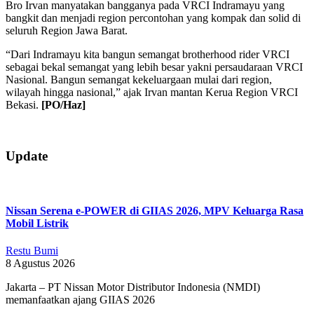
Bro Irvan manyatakan bangganya pada VRCI Indramayu yang
bangkit dan menjadi region percontohan yang kompak dan solid di
seluruh Region Jawa Barat.
“Dari Indramayu kita bangun semangat brotherhood rider VRCI
sebagai bekal semangat yang lebih besar yakni persaudaraan VRCI
Nasional. Bangun semangat kekeluargaan mulai dari region,
wilayah hingga nasional,” ajak Irvan mantan Kerua Region VRCI
Bekasi.
[PO/Haz]
2019-
Update
09-
04
Nissan Serena e-POWER di GIIAS 2026, MPV Keluarga Rasa
Mobil Listrik
Restu Bumi
8 Agustus 2026
Jakarta – PT Nissan Motor Distributor Indonesia (NMDI)
memanfaatkan ajang GIIAS 2026