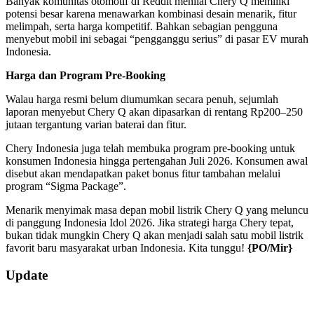
Banyak komunitas otomotif di Reddit menilai Chery Q memiliki
potensi besar karena menawarkan kombinasi desain menarik, fitur
melimpah, serta harga kompetitif. Bahkan sebagian pengguna
menyebut mobil ini sebagai “pengganggu serius” di pasar EV murah
Indonesia.
Harga dan Program Pre-Booking
Walau harga resmi belum diumumkan secara penuh, sejumlah
laporan menyebut Chery Q akan dipasarkan di rentang Rp200–250
jutaan tergantung varian baterai dan fitur.
Chery Indonesia juga telah membuka program pre-booking untuk
konsumen Indonesia hingga pertengahan Juli 2026. Konsumen awal
disebut akan mendapatkan paket bonus fitur tambahan melalui
program “Sigma Package”.
Menarik menyimak masa depan mobil listrik Chery Q yang meluncu
di panggung Indonesia Idol 2026. Jika strategi harga Chery tepat,
bukan tidak mungkin Chery Q akan menjadi salah satu mobil listrik
favorit baru masyarakat urban Indonesia. Kita tunggu!
{PO/Mir}
2026-
Update
05-
19