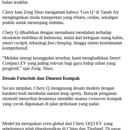
bulan terakhir.
Chery kata Zeng Shuo mengamati bahwa ‘Gen Q’ di Tanah Air
menginginkan moda transportasi yang efisien, cerdas, sekaligus
praktis untuk menunjang rutinitas.
Chery Q dihadirkan dengan memahami mendalam terhadap
ekosistem mobilitas di Indonesia, mulai dari kelegaan ruang kabin,
smart cockpit
, teknologi
fast charging
, hingga sistem keselamatan
komprehensif.
“Melalui sinergi keunggulan tersebut, kami menghadirkan
Smart
Compact EV
yang paling relevan bagi gaya hidup urban yang
progresif,” ujar Zeng Shuo.
Desain Futuristis dan Dimensi Kompak
Secara tampilan, Chery Q mengusung desain modern dengan
karakter bodi membulat namun tetap sporty. Banyak pengamat
otomotif menyebut desainnya memiliki nuansa crossover kompak
yang cocok digunakan di jalan perkotaan yang padat.
Model ini merupakan versi global dari Chery QQ3 EV yang
sebelumnya telah diperkenalkan di China dan Thailand. Di pasar