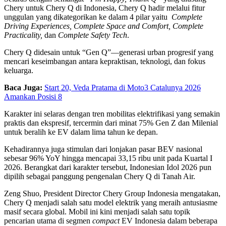
Chery untuk Chery Q di Indonesia, Chery Q hadir melalui fitur
unggulan yang dikategorikan ke dalam 4 pilar yaitu
Complete
Driving Experiences, Complete Space and Comfort, Complete
Practicality,
dan
Complete Safety Tech
.
Chery Q didesain untuk “Gen Q”—generasi urban progresif yang
mencari keseimbangan antara kepraktisan, teknologi, dan fokus
keluarga.
Baca Juga:
Start 20, Veda Pratama di Moto3 Catalunya 2026
Amankan Posisi 8
Karakter ini selaras dengan tren mobilitas elektrifikasi yang semakin
praktis dan ekspresif, tercermin dari minat 75% Gen Z dan Milenial
untuk beralih ke EV dalam lima tahun ke depan.
Kehadirannya juga stimulan dari lonjakan pasar BEV nasional
sebesar 96% YoY hingga mencapai 33,15 ribu unit pada Kuartal I
2026. Berangkat dari karakter tersebut, Indonesian Idol 2026 pun
dipilih sebagai panggung pengenalan Chery Q di Tanah Air.
Zeng Shuo, President Director Chery Group Indonesia mengatakan,
Chery Q menjadi salah satu model elektrik yang meraih antusiasme
masif secara global. Mobil ini kini menjadi salah satu topik
pencarian utama di segmen
compact
EV Indonesia dalam beberapa