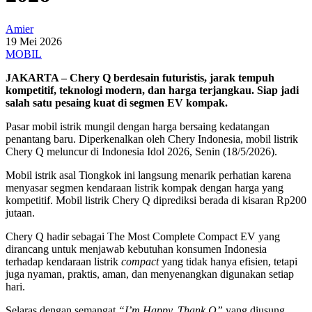
Amier
19 Mei 2026
MOBIL
JAKARTA – Chery Q berdesain futuristis, jarak tempuh
kompetitif, teknologi modern, dan harga terjangkau. Siap jadi
salah satu pesaing kuat di segmen EV kompak.
Pasar mobil istrik mungil dengan harga bersaing kedatangan
penantang baru. Diperkenalkan oleh Chery Indonesia, mobil listrik
Chery Q meluncur di Indonesia Idol 2026, Senin (18/5/2026).
Mobil istrik asal Tiongkok ini langsung menarik perhatian karena
menyasar segmen kendaraan listrik kompak dengan harga yang
kompetitif. Mobil listrik Chery Q diprediksi berada di kisaran Rp200
jutaan.
Chery Q hadir sebagai The Most Complete Compact EV yang
dirancang untuk menjawab kebutuhan konsumen Indonesia
terhadap kendaraan listrik
compact
yang tidak hanya efisien, tetapi
juga nyaman, praktis, aman, dan menyenangkan digunakan setiap
hari.
Selaras dengan semangat
“I’m Happy, Thank Q”
yang diusung