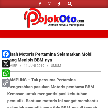
Search
Skip
to
content
Primary
Navigation
Menu
Kisah Motoris Pertamina Selamatkan Mobil
yang Menipis BBM-nya
Facebook
AMIER
11 JUNI 2019
UMUM
X
LAMPUNG – Tak percuma Pertamina
WhatsApp
mengerahkan pasukan Motoris pembawa BBM
Copy
Kemasan untuk mengantisipasi kebutuhan
Link
pemudik. Bantuan motoris ini sangat membantu
sejumlah pemudik yang tiris BBM-nya di tengah