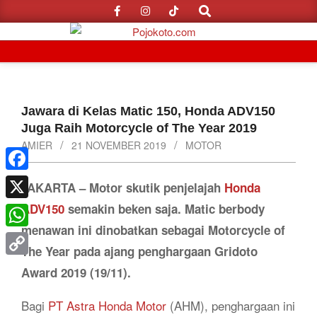
Search
Skip
to
content
Primary
Navigation
Menu
Jawara di Kelas Matic 150, Honda ADV150
Juga Raih Motorcycle of The Year 2019
AMIER
21 NOVEMBER 2019
MOTOR
Facebook
JAKARTA – Motor skutik penjelajah
Honda
ADV150
semakin beken saja. Matic berbody
X
menawan ini dinobatkan sebagai Motorcycle of
WhatsApp
The Year pada ajang penghargaan Gridoto
Copy
Award 2019 (19/11).
Link
Bagi
PT Astra Honda Motor
(AHM), penghargaan ini