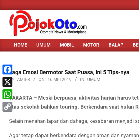
Skip
to
content
HOME
UMUM
MOBIL
MOTOR
BALAP
BE
Primary
Navigation
Menu
Jaga Emosi Bermotor Saat Puasa, Ini 5 Tips-nya
Facebook
BY:
AMIER
ON:
16 MEI 2019
IN:
UMUM
X
JAKARTA – Meski berpuasa, aktivitas harian harus teta
WhatsApp
atau sekolah bahkan touring. Berkendara saat bulan 
Copy
Selain menahan lapar dan dahaga, kesabaran menjadi sal
Link
Agar tetap dapat berkendara dengan aman dan nyaman s