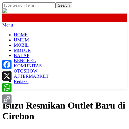
Skip
Search
to
content
Primary
Menu
Navigation
HOME
Menu
UMUM
MOBIL
MOTOR
BALAP
BENGKEL
KOMUNITAS
OTOSHOW
Facebook
AFTERMARKET
Redaksi
X
WhatsApp
Isuzu Resmikan Outlet Baru di
Copy
Cirebon
Link