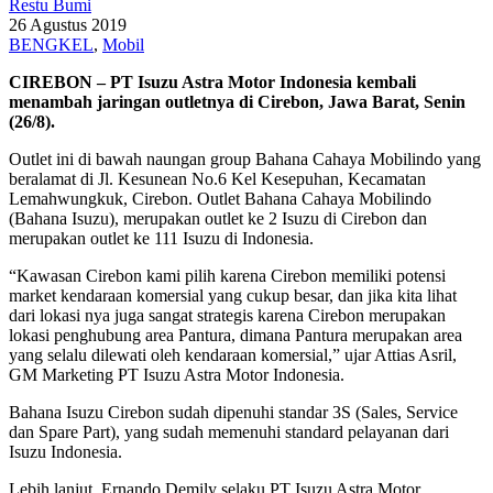
Restu Bumi
26 Agustus 2019
BENGKEL
,
Mobil
CIREBON – PT Isuzu Astra Motor Indonesia kembali
menambah jaringan outletnya di Cirebon, Jawa Barat, Senin
(26/8).
Outlet ini di bawah naungan group Bahana Cahaya Mobilindo yang
beralamat di Jl. Kesunean No.6 Kel Kesepuhan, Kecamatan
Lemahwungkuk, Cirebon. Outlet Bahana Cahaya Mobilindo
(Bahana Isuzu), merupakan outlet ke 2 Isuzu di Cirebon dan
merupakan outlet ke 111 Isuzu di Indonesia.
“Kawasan Cirebon kami pilih karena Cirebon memiliki potensi
market kendaraan komersial yang cukup besar, dan jika kita lihat
dari lokasi nya juga sangat strategis karena Cirebon merupakan
lokasi penghubung area Pantura, dimana Pantura merupakan area
yang selalu dilewati oleh kendaraan komersial,” ujar Attias Asril,
GM Marketing PT Isuzu Astra Motor Indonesia.
Bahana Isuzu Cirebon sudah dipenuhi standar 3S (Sales, Service
dan Spare Part), yang sudah memenuhi standard pelayanan dari
Isuzu Indonesia.
Lebih lanjut, Ernando Demily selaku PT Isuzu Astra Motor