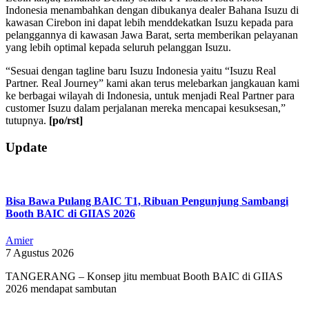
Indonesia menambahkan dengan dibukanya dealer Bahana Isuzu di
kawasan Cirebon ini dapat lebih menddekatkan Isuzu kepada para
pelanggannya di kawasan Jawa Barat, serta memberikan pelayanan
yang lebih optimal kepada seluruh pelanggan Isuzu.
“Sesuai dengan tagline baru Isuzu Indonesia yaitu “Isuzu Real
Partner. Real Journey” kami akan terus melebarkan jangkauan kami
ke berbagai wilayah di Indonesia, untuk menjadi Real Partner para
customer Isuzu dalam perjalanan mereka mencapai kesuksesan,”
tutupnya.
[po/rst]
2019-
Update
08-
26
Bisa Bawa Pulang BAIC T1, Ribuan Pengunjung Sambangi
Booth BAIC di GIIAS 2026
Amier
7 Agustus 2026
TANGERANG – Konsep jitu membuat Booth BAIC di GIIAS
2026 mendapat sambutan