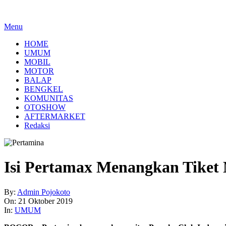
Menu
HOME
UMUM
MOBIL
MOTOR
BALAP
BENGKEL
KOMUNITAS
OTOSHOW
AFTERMARKET
Redaksi
Isi Pertamax Menangkan Tiket 
By:
Admin Pojokoto
On:
21 Oktober 2019
In:
UMUM