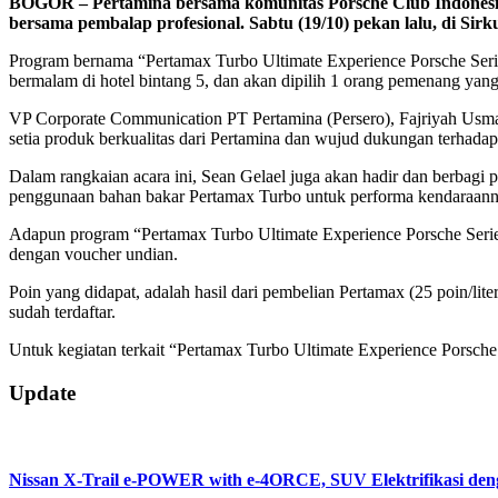
BOGOR – Pertamina bersama komunitas Porsche Club Indonesia
bersama pembalap profesional. Sabtu (19/10) pekan lalu, di Sirku
Program bernama “Pertamax Turbo Ultimate Experience Porsche Seri
bermalam di hotel bintang 5, dan akan dipilih 1 orang pemenang y
VP Corporate Communication PT Pertamina (Persero), Fajriyah Usm
setia produk berkualitas dari Pertamina dan wujud dukungan terhadap k
Dalam rangkaian acara ini, Sean Gelael juga akan hadir dan berbagi
penggunaan bahan bakar Pertamax Turbo untuk performa kendaraann
Adapun program “Pertamax Turbo Ultimate Experience Porsche Series”
dengan voucher undian.
Poin yang didapat, adalah hasil dari pembelian Pertamax (25 poin/l
sudah terdaftar.
Untuk kegiatan terkait “Pertamax Turbo Ultimate Experience Porsche 
2019-
Update
10-
21
Nissan X-Trail e-POWER with e-4ORCE, SUV Elektrifikasi d