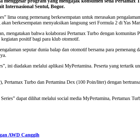
 menggelar program yang mengajak konsumen setia Pertamax Tu
it Internasional Sentul, Bogor.
es” lima orang pemenang berkesempatan untuk merasakan pengalaman 
ang akan berkesempatan menyaksikan langsung seri Formula 2 di Yas M
an, mengatakan bahwa kolaborasi Pertamax Turbo dengan komunitas P
egiatan positif bagi para klub otomotif.
 pengalaman seputar dunia balap dan otomotif bersama para pemenang d
ya.
, ini diadakan melalui aplikasi MyPertamina. Peserta yang tertarik 
iter), Pertamax Turbo dan Pertamina Dex (100 Poin/liter) dengan bert
Series” dapat dilihat melalui social media MyPertamina, Pertamax Tur
engan AWD Canggih