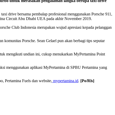
rbo untuk merasakan pengalaman langka berupa taxi drive
taxi drive bersama pembalap profesional menggunakan Porsche 911,
arina Circuit Abu Dhabi UEA pada akhir November 2019.
orsche Club Indonesia merupakan wujud apresiasi kepada pelanggan
an komunitas Porsche. Sean Gelael pun akan berbagi tips seputar
untuk mengikuti undian ini, cukup menukarkan MyPertamina Point
ransaksi menggunakan aplikasi MyPertamina di SPBU Pertamina yang
bo, Pertamina Fuels dan website,
mypertamina.id
.
[Po/Rls]