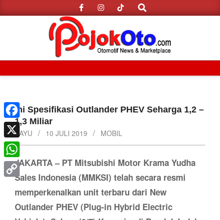
Search
Skip
to
content
Primary
Navigation
Menu
Ini Spesifikasi Outlander PHEV Seharga 1,2 –
1,3 Miliar
Facebook
BAYU
10 JULI 2019
MOBIL
X
JAKARTA – PT Mitsubishi Motor Krama Yudha
WhatsApp
Sales Indonesia (MMKSI) telah secara resmi
Copy
memperkenalkan unit terbaru dari New
Link
Outlander PHEV (Plug-in Hybrid Electric