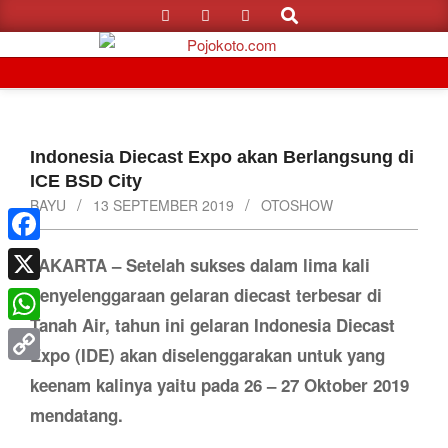
Search
Skip
to
content
Primary
Navigation
Menu
Indonesia Diecast Expo akan Berlangsung di
ICE BSD City
BAYU
13 SEPTEMBER 2019
OTOSHOW
Facebook
JAKARTA – Setelah sukses dalam lima kali
penyelenggaraan gelaran diecast terbesar di
X
Tanah Air, tahun ini gelaran Indonesia Diecast
WhatsApp
Expo (IDE) akan diselenggarakan untuk yang
Copy
keenam kalinya yaitu pada 26 – 27 Oktober 2019
Link
mendatang.