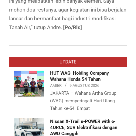
ini yang melibatkan lebih banyak elemen.
Saya
mohon doa restunya, agar kegiatan ini bisa berjalan
lancar dan bermanfaat bagi industri modifikasi
Tanah Air,” tutup Andre.
[Po/Rls]
2019-
09-
UPDATE
23
HUT WAG, Holding Company
Wahana Honda 54 Tahun
AMIER
9 AGUSTUS 2026
JAKARTA – Wahana Artha Group
(WAG) memperingati Hari Ulang
Tahun ke-54. Empat
Nissan X-Trail e-POWER with e-
4ORCE, SUV Elektrifikasi dengan
AWD Canggih