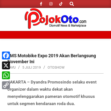
Search
Skip
to
content
Primary
Navigation
Menu
IIMS Motobike Expo 2019 Akan Berlangsung
November Ini
Facebook
BAYU
5 JULI 2019
OTOSHOW
X
JAKARTA – Dyandra Promosindo selaku event
WhatsApp
organizer dalam waktu dekat akan
Copy
menyelenggarakan pameran otomotif khusus
Link
untuk segmen kendaraan roda dua.