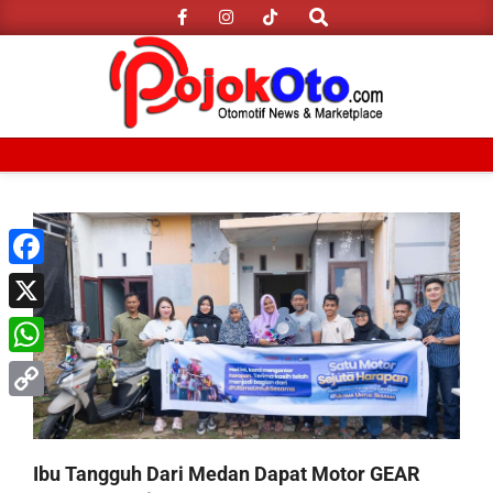
Search
Skip
to
content
Primary
Navigation
Menu
Facebook
X
WhatsApp
Copy
Link
Ibu Tangguh Dari Medan Dapat Motor GEAR