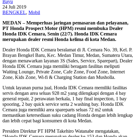
Bayu
24 Juli 2019
BENGKEL
,
Mobil
MEDAN – Memperluas jaringan pemasaran dan pelayanan,
PT Honda Prospect Motor (HPM) resmi membuka Dealer
Honda IDK Cemara, Senin (22/7). Honda IDK Cemara
merupakan dealer resmi Honda kelima di kota Medan.
Dealer Honda IDK Cemara beralamat di Jl. Cemara No. 39, Kel. P.
Brayan Bengkel Baru, Kec. Medan Timur, Medan, Sumatera Utara,
dengan menawarkan layanan 3S (Sales, Service, Sparepart), Dealer
Honda IDK Cemara juga memiliki beragam fasilitas meliputi
Waiting Lounge, Private Zone, Cafe Zone, Food Zone, Internet
Zone, Kids Zone, Wi-fi & Charging Station dan Musholla.
Untuk layanan purna jual, Honda IDK Cemara memiliki fasilitas
servis dengan area seluas 928 m2 yang dilengkapi dengan 4 bay
general repair, 2 perawatan berkala, 1 bay final inspection, 1 bay
spooring, 2 bay quick service serta 2 washing bay. Honda IDK
Cemara juga memiliki area spareparts seluas 72 m2 untuk
memastikan ketersediaan suku cadang Honda dengan lebih lengkap
dan lebih cepat bagi konsumen di kota Medan.
Presiden Direktur PT HPM Takehiro Watanabe mengatakan,
“Honda IDK Cemara merupakan dealer ke-153 dan Honda akan