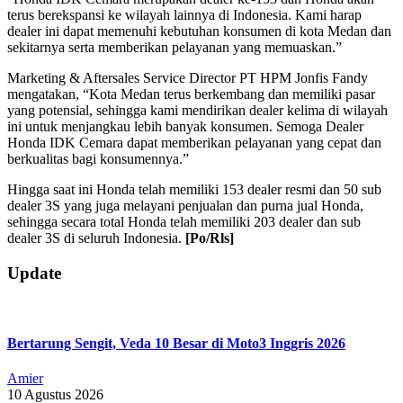
terus berekspansi ke wilayah lainnya di Indonesia. Kami harap
dealer ini dapat memenuhi kebutuhan konsumen di kota Medan dan
sekitarnya serta memberikan pelayanan yang memuaskan.”
Marketing & Aftersales Service Director PT HPM Jonfis Fandy
mengatakan, “Kota Medan terus berkembang dan memiliki pasar
yang potensial, sehingga kami mendirikan dealer kelima di wilayah
ini untuk menjangkau lebih banyak konsumen. Semoga Dealer
Honda IDK Cemara dapat memberikan pelayanan yang cepat dan
berkualitas bagi konsumennya.”
Hingga saat ini Honda telah memiliki 153 dealer resmi dan 50 sub
dealer 3S yang juga melayani penjualan dan purna jual Honda,
sehingga secara total Honda telah memiliki 203 dealer dan sub
dealer 3S di seluruh Indonesia.
[Po/Rls]
2019-
Update
07-
24
Bertarung Sengit, Veda 10 Besar di Moto3 Inggris 2026
Amier
10 Agustus 2026