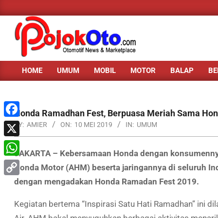
Skip
to
content
HOME
UMUM
MOBIL
MOTOR
BALAP
BE
Primary
Navigation
Menu
Honda Ramadhan Fest, Berpuasa Meriah Sama Hond
Facebook
BY:
AMIER
ON:
10 MEI 2019
IN:
UMUM
X
JAKARTA – Kebersamaan Honda dengan konsumennya di
WhatsApp
Honda Motor (AHM) beserta jaringannya di seluruh I
dengan mengadakan Honda Ramadan Fest 2019.
Copy
Link
Kegiatan bertema “Inspirasi Satu Hati Ramadhan” ini d