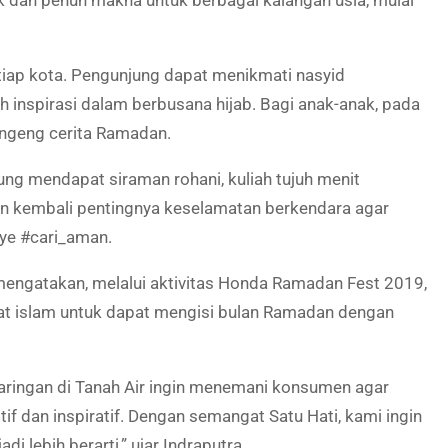
k dan penuh makna untuk berbagai kalangan usia, mulai
tiap kota. Pengunjung dapat menikmati nasyid
h inspirasi dalam berbusana hijab. Bagi anak-anak, pada
dongeng cerita Ramadan.
ng mendapat siraman rohani, kuliah tujuh menit
n kembali pentingnya keselamatan berkendara agar
nye #cari_aman.
mengatakan, melalui aktivitas Honda Ramadan Fest 2019,
t islam untuk dapat mengisi bulan Ramadan dengan
jaringan di Tanah Air ingin menemani konsumen agar
f dan inspiratif. Dengan semangat Satu Hati, kami ingin
 lebih berarti,” ujar Indraputra.