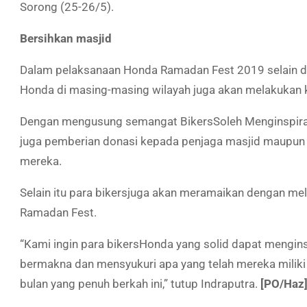
Sorong (25-26/5).
Bersihkan masjid
Dalam pelaksanaan Honda Ramadan Fest 2019 selain d
Honda di masing-masing wilayah juga akan melakukan k
Dengan mengusung semangat
Bikers
Soleh Menginspira
juga pemberian donasi kepada penjaga masjid maupun gu
mereka.
Selain itu para
bikers
juga akan meramaikan dengan me
Ramadan Fest.
“Kami ingin para
bikers
Honda yang solid dapat menginsp
bermakna dan mensyukuri apa yang telah mereka miliki 
bulan yang penuh berkah ini,” tutup Indraputra.
[PO/Haz