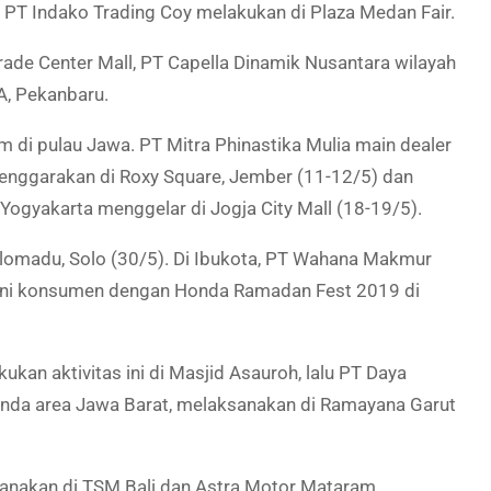
 PT Indako Trading Coy melakukan di Plaza Medan Fair.
de Center Mall, PT Capella Dinamik Nusantara wilayah
A, Pekanbaru.
i pulau Jawa. PT Mitra Phinastika Mulia main dealer
nggarakan di Roxy Square, Jember (11-12/5) dan
Yogyakarta menggelar di Jogja City Mall (18-19/5).
lomadu, Solo (
30/5
). Di Ibukota, PT Wahana Makmur
mani konsumen dengan Honda Ramadan Fest 2019 di
an aktivitas ini di Masjid Asauroh, lalu PT Daya
onda area Jawa Barat, melaksanakan di Ramayana Garut
ksanakan di TSM Bali dan Astra Motor Mataram