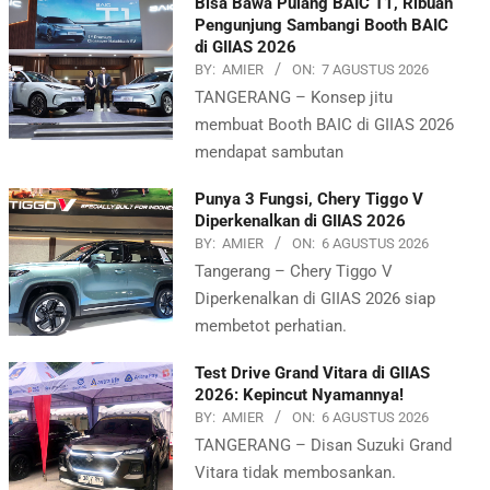
Bisa Bawa Pulang BAIC T1, Ribuan
Pengunjung Sambangi Booth BAIC
di GIIAS 2026
BY:
AMIER
ON:
7 AGUSTUS 2026
TANGERANG – Konsep jitu
membuat Booth BAIC di GIIAS 2026
mendapat sambutan
Punya 3 Fungsi, Chery Tiggo V
Diperkenalkan di GIIAS 2026
BY:
AMIER
ON:
6 AGUSTUS 2026
Tangerang – Chery Tiggo V
Diperkenalkan di GIIAS 2026 siap
membetot perhatian.
Test Drive Grand Vitara di GIIAS
2026: Kepincut Nyamannya!
BY:
AMIER
ON:
6 AGUSTUS 2026
TANGERANG – Disan Suzuki Grand
Vitara tidak membosankan.