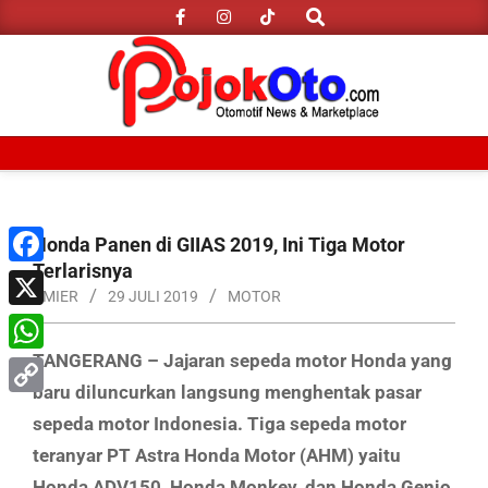
Search
Skip
to
content
Primary
Navigation
Menu
Honda Panen di GIIAS 2019, Ini Tiga Motor
Terlarisnya
Facebook
AMIER
29 JULI 2019
MOTOR
X
TANGERANG – Jajaran sepeda motor Honda yang
WhatsApp
baru diluncurkan langsung menghentak pasar
Copy
sepeda motor Indonesia. Tiga sepeda motor
Link
teranyar PT Astra Honda Motor (AHM) yaitu
Honda ADV150, Honda Monkey, dan Honda Genio