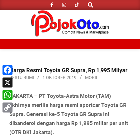
Search
Skip
to
content
Primary
Navigation
Menu
Harga Resmi Toyota GR Supra, Rp 1,995 Milyar
RESTU BUMI
1 OKTOBER 2019
MOBIL
Facebook
X
JAKARTA – PT Toyota-Astra Motor (TAM)
akhirnya merilis harga resmi sportcar Toyota GR
WhatsApp
Supra. Generasi ke-5 Toyota GR Supra ini
Copy
dibanderol dengan harga Rp 1,995 miliar per unit
Link
(OTR DKI Jakarta).