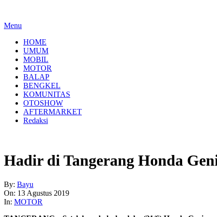
Menu
HOME
UMUM
MOBIL
MOTOR
BALAP
BENGKEL
KOMUNITAS
OTOSHOW
AFTERMARKET
Redaksi
Hadir di Tangerang Honda Geni
By:
Bayu
On:
13 Agustus 2019
In:
MOTOR