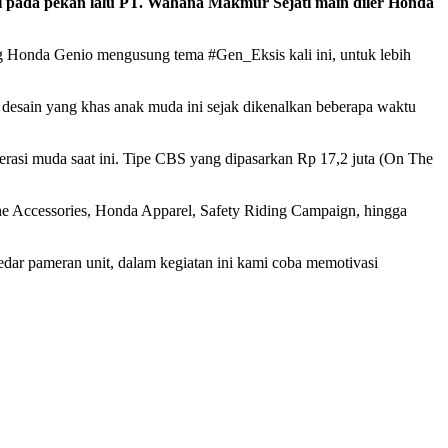
ni pada pekan lalu PT. Wahana Makmur Sejati main diler Honda
ng Honda Genio mengusung tema #Gen_Eksis kali ini, untuk lebih
a desain yang khas anak muda ini sejak dikenalkan beberapa waktu
erasi muda saat ini. Tipe CBS yang dipasarkan Rp 17,2 juta (On The
e Accessories, Honda Apparel, Safety Riding Campaign, hingga
dar pameran unit, dalam kegiatan ini kami coba memotivasi