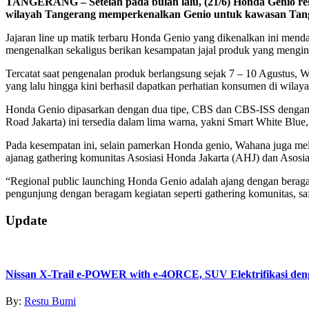
TANGERANG – Setelah pada bulan lalu, (21/6) Honda Genio resm
wilayah Tangerang memperkenalkan Genio untuk kawasan Tang
Jajaran line up matik terbaru Honda Genio yang dikenalkan ini mend
mengenalkan sekaligus berikan kesampatan jajal produk yang mengin
Tercatat saat pengenalan produk berlangsung sejak 7 – 10 Agustus, W
yang lalu hingga kini berhasil dapatkan perhatian konsumen di wila
Honda Genio dipasarkan dengan dua tipe, CBS dan CBS-ISS dengan tot
Road Jakarta) ini tersedia dalam lima warna, yakni Smart White Blue
Pada kesempatan ini, selain pamerkan Honda genio, Wahana juga m
ajanag gathering komunitas Asosiasi Honda Jakarta (AHJ) dan Aso
“Regional public launching Honda Genio adalah ajang dengan beragam
pengunjung dengan beragam kegiatan seperti gathering komunitas, saf
2019-
Update
08-
13
Nissan X-Trail e-POWER with e-4ORCE, SUV Elektrifikasi d
By:
Restu Bumi