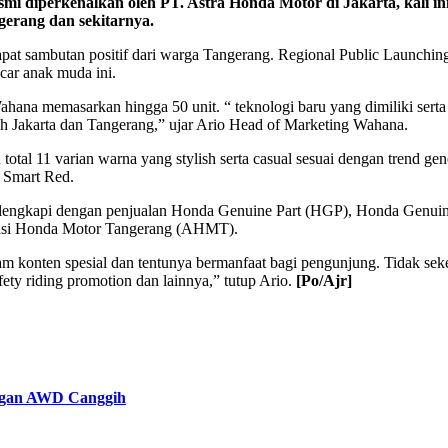
i diperkenalkan oleh PT. Astra Honda Motor di Jakarta, kali i
erang dan sekitarnya.
apat sambutan positif dari warga Tangerang. Regional Public Launchi
car anak muda ini.
ahana memasarkan hingga 50 unit. “ teknologi baru yang dimiliki sert
yah Jakarta dan Tangerang,” ujar Ario Head of Marketing Wahana.
al 11 varian warna yang stylish serta casual sesuai dengan trend gen
, Smart Red.
elengkapi dengan penjualan Honda Genuine Part (HGP), Honda Genuin
siasi Honda Motor Tangerang (AHMT).
 konten spesial dan tentunya bermanfaat bagi pengunjung. Tidak seke
ety riding promotion dan lainnya,” tutup Ario.
[Po/Ajr]
engan AWD Canggih