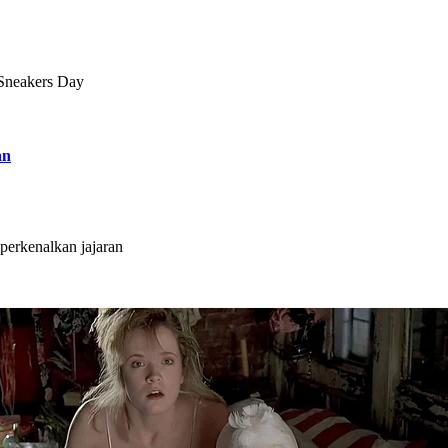
 Sneakers Day
an
erkenalkan jajaran