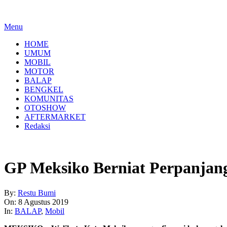
Menu
HOME
UMUM
MOBIL
MOTOR
BALAP
BENGKEL
KOMUNITAS
OTOSHOW
AFTERMARKET
Redaksi
GP Meksiko Berniat Perpanjan
By:
Restu Bumi
On:
8 Agustus 2019
In:
BALAP
,
Mobil