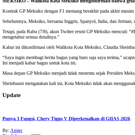
MEKSIKO – Walikota Kota Meksiko mengonfirmasi bahwa gelar
Kontrak GP Meksiko dengan F1 memang berakhir pada akhir musim
Sebelumnya, Meksiko, bersama Inggris, Spanyol, Italia, dan Jerman, m
Tetapi, pada Rabu (7/8), akun Twitter resmi GP Meksiko mencuit: “#F
mengetahui semua detailnya.”
Kabar ini dikonfirmasi oleh Walikota Kota Meksiko, Claudia Sheinba
“Saya ingin membagi berita bagus yang baru saja saya terima,” ucap
Ini menjadi kabar bagus untuk kota ini.
Masa depan GP Meksiko menjadi tidak menentu sejak Presiden Meks
Sheinbaum mengatakan kali ini, Kota Meksiko tidak akan menggunaka
2019-
Update
08-
08
Punya 3 Fungsi, Chery Tiggo V Diperkenalkan di GIIAS 2026
By:
Amier