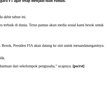
ra F1 agar tetap menjadi tuan rumah.
a akhir tahun ini.
s terbaik di dunia. Terus pantau akun media sosial kami besok untuk
o. Besok, Presiden FIA akan datang ke sini untuk menandatanganinya.
lik.
t bantuan dari sekelompok pengusaha,” ucapnya.
[po/rst]