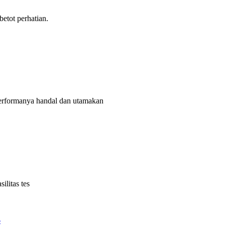
tot perhatian.
rformanya handal dan utamakan
litas tes
6