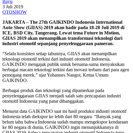
Bayu
3 Juli 2019
OTOSHOW
JAKARTA – The 27th GAIKINDO Indonesia International
Auto Show (GIIAS) 2019 akan hadir pada 18-28 Juli 2019 di
ICE, BSD City, Tangerang. Lewat tema Future in Motion,
GIIAS 2019 akan menampilkan transformasi teknologi dari
industri otomotif sepanjang penyelenggaraan pameran.
“Selalu konsisten setiap tahunnya, GIIAS akan menampilkan
teknologi otomotif terkini dari industri otomotif Indonesia.
GAIKINDO mengajak publik untuk bersama-sama menyaksikan
berbagai macam teknologi terkini dan inovasi terbaru dari para agen
pemegang merek.” ujar Yohannes Nangoi, Ketua Umum
GAIKINDO.
Berbagai produk dan teknologi yang dipamerkan pada
penyelenggaraan GIIAS menjadi salah satu pencapaian industri
otomotif Indonesia yang patut dibanggakan.
Menurut data GAIKINDO saat ini hasil produksi industri otomotif
Indonesia telah diekspor ke lebih dari 80 negara. “Banyak yang
belum tahu bahwa Indonesia sudah mampu mengekspor kendaraan
ke 80 negara di dunia, GAIKINDO ingin menunjukkannya di
GIIAS 2019, bahwa pencapaian industri otomotif Indonesia terus