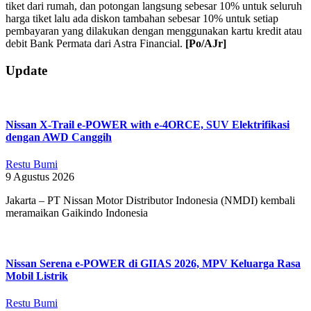
tiket dari rumah, dan potongan langsung sebesar 10% untuk seluruh
harga tiket lalu ada diskon tambahan sebesar 10% untuk setiap
pembayaran yang dilakukan dengan menggunakan kartu kredit atau
debit Bank Permata dari Astra Financial.
[Po/AJr]
2019-
Update
07-
03
Nissan X-Trail e-POWER with e-4ORCE, SUV Elektrifikasi
dengan AWD Canggih
Restu Bumi
9 Agustus 2026
Jakarta – PT Nissan Motor Distributor Indonesia (NMDI) kembali
meramaikan Gaikindo Indonesia
Nissan Serena e-POWER di GIIAS 2026, MPV Keluarga Rasa
Mobil Listrik
Restu Bumi