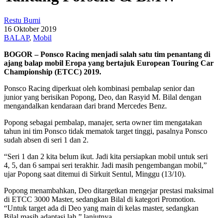
Restu Bumi
16 Oktober 2019
BALAP
,
Mobil
BOGOR – Ponsco Racing menjadi salah satu tim penantang di
ajang balap mobil Eropa yang bertajuk European Touring Car
Championship (ETCC) 2019.
Ponsco Racing diperkuat oleh kombinasi pembalap senior dan
junior yang berisikan Popong, Deo, dan Rasyid M. Bilal dengan
mengandalkan kendaraan dari brand Mercedes Benz.
Popong sebagai pembalap, manajer, serta owner tim mengatakan
tahun ini tim Ponsco tidak mematok target tinggi, pasalnya Ponsco
sudah absen di seri 1 dan 2.
“Seri 1 dan 2 kita belum ikut. Jadi kita persiapkan mobil untuk seri
4, 5, dan 6 sampai seri terakhir. Jadi masih pengembangan mobil,”
ujar Popong saat ditemui di Sirkuit Sentul, Minggu (13/10).
Popong menambahkan, Deo ditargetkan mengejar prestasi maksimal
di ETCC 3000 Master, sedangkan Bilal di kategori Promotion.
“Untuk target ada di Deo yang main di kelas master, sedangkan
Bilal masih adaptasi lah,” lanjutnya.