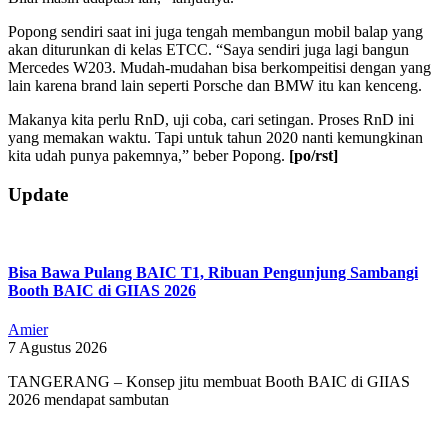
Popong sendiri saat ini juga tengah membangun mobil balap yang
akan diturunkan di kelas ETCC. “Saya sendiri juga lagi bangun
Mercedes W203. Mudah-mudahan bisa berkompeitisi dengan yang
lain karena brand lain seperti Porsche dan BMW itu kan kenceng.
Makanya kita perlu RnD, uji coba, cari setingan. Proses RnD ini
yang memakan waktu. Tapi untuk tahun 2020 nanti kemungkinan
kita udah punya pakemnya,” beber Popong.
[po/rst]
2019-
Update
10-
16
Bisa Bawa Pulang BAIC T1, Ribuan Pengunjung Sambangi
Booth BAIC di GIIAS 2026
Amier
7 Agustus 2026
TANGERANG – Konsep jitu membuat Booth BAIC di GIIAS
2026 mendapat sambutan