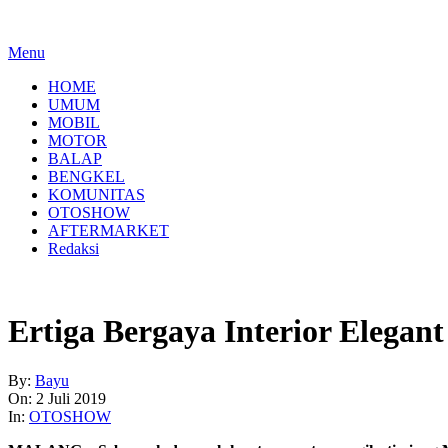
Menu
HOME
UMUM
MOBIL
MOTOR
BALAP
BENGKEL
KOMUNITAS
OTOSHOW
AFTERMARKET
Redaksi
Ertiga Bergaya Interior Elega
By:
Bayu
On:
2 Juli 2019
In:
OTOSHOW