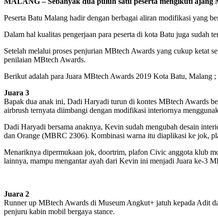
MALANG – Sebanyak dua puluh satu peserta mengikuti ajang MB
Peserta Batu Malang hadir dengan berbagai aliran modifikasi yang bera
Dalam hal kualitas pengerjaan para peserta di kota Batu juga sudah
Setelah melalui proses penjurian MBtech Awards yang cukup ketat se
penilaian MBtech Awards.
Berikut adalah para Juara MBtech Awards 2019 Kota Batu, Malang ;
Juara 3
Bapak dua anak ini, Dadi Haryadi turun di kontes MBtech Awards be
airbrush ternyata diimbangi dengan modifikasi interiornya mengguna
Dadi Haryadi bersama anaknya, Kevin sudah mengubah desain interio
dan Orange (MBRC 2306). Kombinasi warna itu diaplikasi ke jok, plaf
Menariknya dipermukaan jok, doortrim, plafon Civic anggota klub mo
lainnya, mampu mengantar ayah dari Kevin ini menjadi Juara ke-3 M
Juara 2
Runner up MBtech Awards di Museum Angkut+ jatuh kepada Adit dari
penjuru kabin mobil bergaya stance.