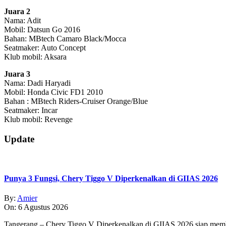
Juara 2
Nama: Adit
Mobil: Datsun Go 2016
Bahan: MBtech Camaro Black/Mocca
Seatmaker: Auto Concept
Klub mobil: Aksara
Juara 3
Nama: Dadi Haryadi
Mobil: Honda Civic FD1 2010
Bahan : MBtech Riders-Cruiser Orange/Blue
Seatmaker: Incar
Klub mobil: Revenge
2019-
Update
07-
02
Punya 3 Fungsi, Chery Tiggo V Diperkenalkan di GIIAS 2026
By:
Amier
On:
6 Agustus 2026
Tangerang – Chery Tiggo V Diperkenalkan di GIIAS 2026 siap membe