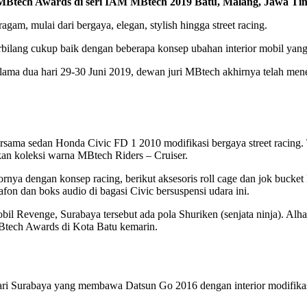
tech Awards di seri IAM MBtech 2019 Batu, Malang, Jawa Timur
gam, mulai dari bergaya, elegan, stylish hingga street racing.
 terbilang cukup baik dengan beberapa konsep ubahan interior mobil y
lama dua hari 29-30 Juni 2019, dewan juri MBtech akhirnya telah mene
rsama sedan Honda Civic FD 1 2010 modifikasi bergaya street racing.
kan koleksi warna MBtech Riders – Cruiser.
rnya dengan konsep racing, berikut aksesoris roll cage dan jok buc
on dan boks audio di bagasi Civic bersuspensi udara ini.
bil Revenge, Surabaya tersebut ada pola Shuriken (senjata ninja). Alh
Btech Awards di Kota Batu kemarin.
 Surabaya yang membawa Datsun Go 2016 dengan interior modifikasi 