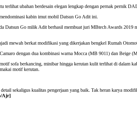
tu terlihat ubahan berdesain elegan lengkap dengan pernak pernik DAD 
endominasi kabin imut mobil Datsun Go Adit ini.
pada Datsun Go milik Adit berhasil membuat juri MBtech Awards 2019 
menjadi mewah berkat modifikasi yang dikerjakan bengkel Rumah Otomot
h Camaro dengan dua kombinasi warna Mocca (MB 9011) dan Beige (MB 
 motif sofa berkancing, minibar hingga kerutan kulit terlihat di dala
makai motif kerutan.
detail sekaligus kualitas pengerjaan yang baik. Tak heran karya modifik
/Ajr]