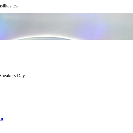
litas tes
6
 Sneakers Day
an