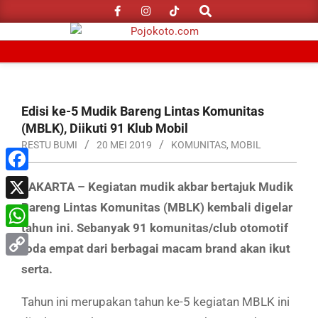
Search
Skip
to
content
Primary
Navigation
Menu
Edisi ke-5 Mudik Bareng Lintas Komunitas
(MBLK), Diikuti 91 Klub Mobil
RESTU BUMI
20 MEI 2019
KOMUNITAS
,
MOBIL
Facebook
JAKARTA – Kegiatan mudik akbar bertajuk Mudik
Bareng Lintas Komunitas (MBLK) kembali digelar
X
tahun ini. Sebanyak 91 komunitas/club otomotif
WhatsApp
roda empat dari berbagai macam brand akan ikut
Copy
serta.
Link
Tahun ini merupakan tahun ke-5 kegiatan MBLK ini