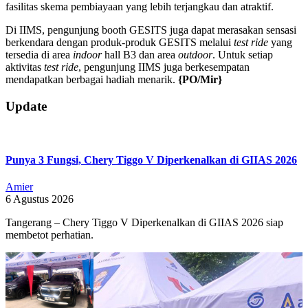
fasilitas skema pembiayaan yang lebih terjangkau dan atraktif.
Di IIMS, pengunjung booth GESITS juga dapat merasakan sensasi
berkendara dengan produk-produk GESITS melalui
test ride
yang
tersedia di area
indoor
hall B3 dan area
outdoor
. Untuk setiap
aktivitas
test ride
, pengunjung IIMS juga berkesempatan
mendapatkan berbagai hadiah menarik.
{PO/Mir}
2024-
Update
02-
17
Punya 3 Fungsi, Chery Tiggo V Diperkenalkan di GIIAS 2026
Amier
6 Agustus 2026
Tangerang – Chery Tiggo V Diperkenalkan di GIIAS 2026 siap
membetot perhatian.