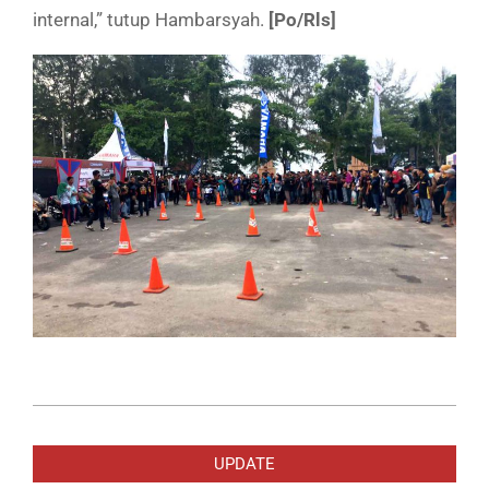
internal,” tutup Hambarsyah.
[Po/Rls]
2018-
12-
UPDATE
27