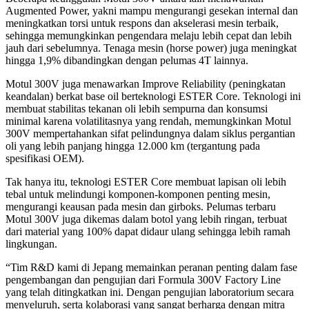
Augmented Power, yakni mampu mengurangi gesekan internal dan
meningkatkan torsi untuk respons dan akselerasi mesin terbaik,
sehingga memungkinkan pengendara melaju lebih cepat dan lebih
jauh dari sebelumnya. Tenaga mesin (horse power) juga meningkat
hingga 1,9% dibandingkan dengan pelumas 4T lainnya.
Motul 300V juga menawarkan Improve Reliability (peningkatan
keandalan) berkat base oil berteknologi ESTER Core. Teknologi ini
membuat stabilitas tekanan oli lebih sempurna dan konsumsi
minimal karena volatilitasnya yang rendah, memungkinkan Motul
300V mempertahankan sifat pelindungnya dalam siklus pergantian
oli yang lebih panjang hingga 12.000 km (tergantung pada
spesifikasi OEM).
Tak hanya itu, teknologi ESTER Core membuat lapisan oli lebih
tebal untuk melindungi komponen-komponen penting mesin,
mengurangi keausan pada mesin dan girboks. Pelumas terbaru
Motul 300V juga dikemas dalam botol yang lebih ringan, terbuat
dari material yang 100% dapat didaur ulang sehingga lebih ramah
lingkungan.
“Tim R&D kami di Jepang memainkan peranan penting dalam fase
pengembangan dan pengujian dari Formula 300V Factory Line
yang telah ditingkatkan ini. Dengan pengujian laboratorium secara
menyeluruh, serta kolaborasi yang sangat berharga dengan mitra