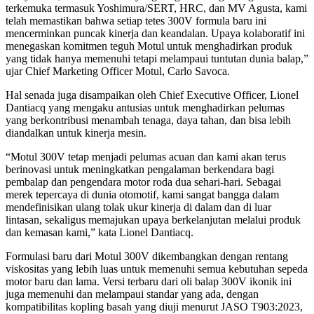
terkemuka termasuk Yoshimura/SERT, HRC, dan MV Agusta, kami
telah memastikan bahwa setiap tetes 300V formula baru ini
mencerminkan puncak kinerja dan keandalan. Upaya kolaboratif ini
menegaskan komitmen teguh Motul untuk menghadirkan produk
yang tidak hanya memenuhi tetapi melampaui tuntutan dunia balap,”
ujar Chief Marketing Officer Motul, Carlo Savoca.
Hal senada juga disampaikan oleh Chief Executive Officer, Lionel
Dantiacq yang mengaku antusias untuk menghadirkan pelumas
yang berkontribusi menambah tenaga, daya tahan, dan bisa lebih
diandalkan untuk kinerja mesin.
“Motul 300V tetap menjadi pelumas acuan dan kami akan terus
berinovasi untuk meningkatkan pengalaman berkendara bagi
pembalap dan pengendara motor roda dua sehari-hari. Sebagai
merek tepercaya di dunia otomotif, kami sangat bangga dalam
mendefinisikan ulang tolak ukur kinerja di dalam dan di luar
lintasan, sekaligus memajukan upaya berkelanjutan melalui produk
dan kemasan kami,” kata Lionel Dantiacq.
Formulasi baru dari Motul 300V dikembangkan dengan rentang
viskositas yang lebih luas untuk memenuhi semua kebutuhan sepeda
motor baru dan lama. Versi terbaru dari oli balap 300V ikonik ini
juga memenuhi dan melampaui standar yang ada, dengan
kompatibilitas kopling basah yang diuji menurut JASO T903:2023,