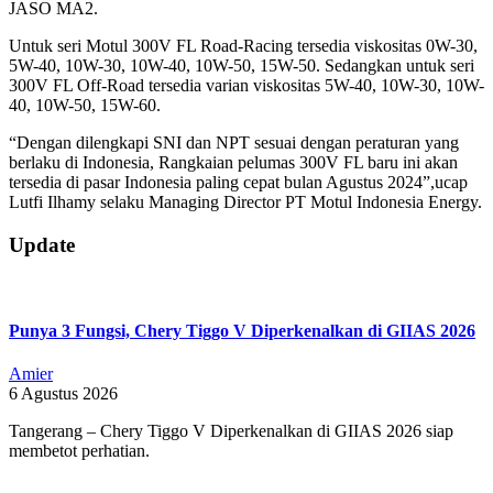
JASO MA2.
Untuk seri Motul 300V FL Road-Racing tersedia viskositas 0W-30,
5W-40, 10W-30, 10W-40, 10W-50, 15W-50. Sedangkan untuk seri
300V FL Off-Road tersedia varian viskositas 5W-40, 10W-30, 10W-
40, 10W-50, 15W-60.
“Dengan dilengkapi SNI dan NPT sesuai dengan peraturan yang
berlaku di Indonesia, Rangkaian pelumas 300V FL baru ini akan
tersedia di pasar Indonesia paling cepat bulan Agustus 2024”,ucap
Lutfi Ilhamy selaku Managing Director PT Motul Indonesia Energy.
2024-
Update
03-
12
Punya 3 Fungsi, Chery Tiggo V Diperkenalkan di GIIAS 2026
Amier
6 Agustus 2026
Tangerang – Chery Tiggo V Diperkenalkan di GIIAS 2026 siap
membetot perhatian.