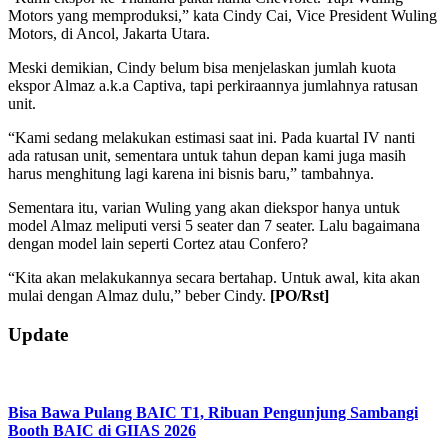
Motors yang memproduksi,” kata Cindy Cai, Vice President Wuling
Motors, di Ancol, Jakarta Utara.
Meski demikian, Cindy belum bisa menjelaskan jumlah kuota
ekspor Almaz a.k.a Captiva, tapi perkiraannya jumlahnya ratusan
unit.
“Kami sedang melakukan estimasi saat ini. Pada kuartal IV nanti
ada ratusan unit, sementara untuk tahun depan kami juga masih
harus menghitung lagi karena ini bisnis baru,” tambahnya.
Sementara itu, varian Wuling yang akan diekspor hanya untuk
model Almaz meliputi versi 5 seater dan 7 seater. Lalu bagaimana
dengan model lain seperti Cortez atau Confero?
“Kita akan melakukannya secara bertahap. Untuk awal, kita akan
mulai dengan Almaz dulu,” beber Cindy.
[PO/Rst]
2019-
Update
07-
15
Bisa Bawa Pulang BAIC T1, Ribuan Pengunjung Sambangi
Booth BAIC di GIIAS 2026