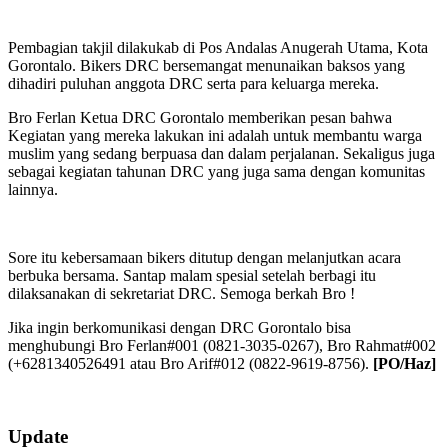
Pembagian takjil dilakukab di Pos Andalas Anugerah Utama, Kota
Gorontalo. Bikers DRC bersemangat menunaikan baksos yang
dihadiri puluhan anggota DRC serta para keluarga mereka.
Bro Ferlan Ketua DRC Gorontalo memberikan pesan bahwa
Kegiatan yang mereka lakukan ini adalah untuk membantu warga
muslim yang sedang berpuasa dan dalam perjalanan. Sekaligus juga
sebagai kegiatan tahunan DRC yang juga sama dengan komunitas
lainnya.
Sore itu kebersamaan bikers ditutup dengan melanjutkan acara
berbuka bersama. Santap malam spesial setelah berbagi itu
dilaksanakan di sekretariat DRC. Semoga berkah Bro !
Jika ingin berkomunikasi dengan DRC Gorontalo bisa
menghubungi Bro Ferlan#001 (0821-3035-0267), Bro Rahmat#002
(+6281340526491 atau Bro Arif#012 (0822-9619-8756).
[PO/Haz]
2019-
Update