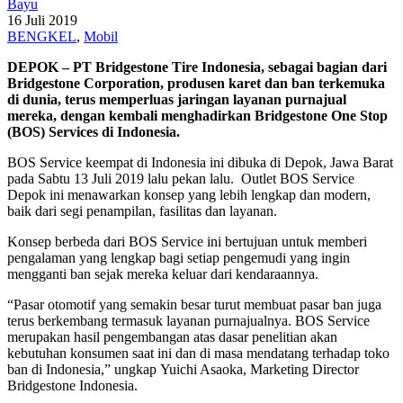
Bayu
16 Juli 2019
BENGKEL
,
Mobil
DEPOK – PT Bridgestone Tire Indonesia, sebagai bagian dari
Bridgestone Corporation, produsen karet dan ban terkemuka
di dunia, terus memperluas jaringan layanan purnajual
mereka, dengan kembali menghadirkan Bridgestone One Stop
(BOS) Services di Indonesia.
BOS Service keempat di Indonesia ini dibuka di Depok, Jawa Barat
pada Sabtu 13 Juli 2019 lalu pekan lalu. Outlet BOS Service
Depok ini menawarkan konsep yang lebih lengkap dan modern,
baik dari segi penampilan, fasilitas dan layanan.
Konsep berbeda dari BOS Service ini bertujuan untuk memberi
pengalaman yang lengkap bagi setiap pengemudi yang ingin
mengganti ban sejak mereka keluar dari kendaraannya.
“Pasar otomotif yang semakin besar turut membuat pasar ban juga
terus berkembang termasuk layanan purnajualnya. BOS Service
merupakan hasil pengembangan atas dasar penelitian akan
kebutuhan konsumen saat ini dan di masa mendatang terhadap toko
ban di Indonesia,” ungkap Yuichi Asaoka, Marketing Director
Bridgestone Indonesia.