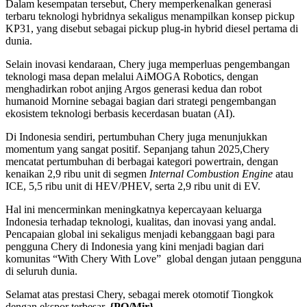
Dalam kesempatan tersebut, Chery memperkenalkan generasi
terbaru teknologi hybridnya sekaligus menampilkan konsep pickup
KP31, yang disebut sebagai pickup plug-in hybrid diesel pertama di
dunia.
Selain inovasi kendaraan, Chery juga memperluas pengembangan
teknologi masa depan melalui AiMOGA Robotics, dengan
menghadirkan robot anjing Argos generasi kedua dan robot
humanoid Mornine sebagai bagian dari strategi pengembangan
ekosistem teknologi berbasis kecerdasan buatan (AI).
Di Indonesia sendiri, pertumbuhan Chery juga menunjukkan
momentum yang sangat positif. Sepanjang tahun 2025,Chery
mencatat pertumbuhan di berbagai kategori powertrain, dengan
kenaikan 2,9 ribu unit di segmen
Internal Combustion Engine
atau
ICE, 5,5 ribu unit di HEV/PHEV, serta 2,9 ribu unit di EV.
Hal ini mencerminkan meningkatnya kepercayaan keluarga
Indonesia terhadap teknologi, kualitas, dan inovasi yang andal.
Pencapaian global ini sekaligus menjadi kebanggaan bagi para
pengguna Chery di Indonesia yang kini menjadi bagian dari
komunitas “With Chery With Love” global dengan jutaan pengguna
di seluruh dunia.
Selamat atas prestasi Chery, sebagai merek otomotif Tiongkok
dengan ekspor terbesar.
{PO/Mir}