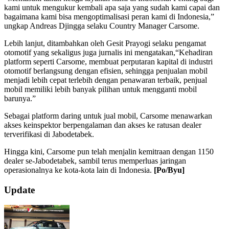
kami untuk mengukur kembali apa saja yang sudah kami capai dan
bagaimana kami bisa mengoptimalisasi peran kami di Indonesia,”
ungkap Andreas Djingga selaku Country Manager Carsome.
Lebih lanjut, ditambahkan oleh Gesit Prayogi selaku pengamat
otomotif yang sekaligus juga jurnalis ini mengatakan,“Kehadiran
platform seperti Carsome, membuat perputaran kapital di industri
otomotif berlangsung dengan efisien, sehingga penjualan mobil
menjadi lebih cepat terlebih dengan penawaran terbaik, penjual
mobil memiliki lebih banyak pilihan untuk mengganti mobil
barunya.”
Sebagai platform daring untuk jual mobil, Carsome menawarkan
akses keinspektor berpengalaman dan akses ke ratusan dealer
terverifikasi di Jabodetabek.
Hingga kini, Carsome pun telah menjalin kemitraan dengan 1150
dealer se-Jabodetabek, sambil terus memperluas jaringan
operasionalnya ke kota-kota lain di Indonesia.
[Po/Byu]
2019-
Update
08-
14