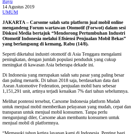
Bayu
14 Agustus 2019
UMUM
JAKARTA – Carsome salah satu platform jual mobil online
mengandeng Forum wartawan Otomotif (Forwot) dalam sesi
Diskusi Media bertajuk “Mendorong Pertumbuhan Industri
Otomotif Indonesia melalui Efisiensi Penjualan Mobil Bekas”
yang berlangsung di kemang, Rabu (14/8).
Seperti diketahui industri otomotif di Asia Tenggara mengalami
peningkatan, dengan jumlah populasi penduduk yang cukup
meningkat di kawasan Asia beberapa dekade ini.
Di Indonesia yang merupakan salah satu pasar yang paling besar
dan paling menarik. Di tahun 2018 saja, berdasarkan data dari
Asean Automotive Federation, penjualan mobil baru sebesar
1,151,291 unit, artinya terjadi kenaikan 7% dari tahun sebelumnya.
Melihat pontensi tersebut, Carsome Indonesia platform Mudah
untuk menjual mobil memberikan pelayanan yang mudah, cepat dan
transparan untuk menjual mobil konsumen. Tanpa perlu
mengunjungi diler, Carsome akan membantu konsumen untuk
menjual mobil di platformnya.
“Memasuki tahun ketiga layanan kami di Indonesia. Penting bagi