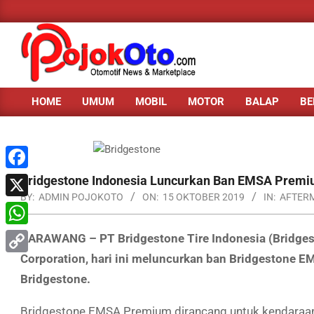
Skip
to
content
HOME
UMUM
MOBIL
MOTOR
BALAP
BE
Primary
Navigation
Menu
Facebook
Bridgestone Indonesia Luncurkan Ban EMSA Premiu
BY:
ADMIN POJOKOTO
ON:
15 OKTOBER 2019
IN:
AFTER
X
WhatsApp
KARAWANG – PT Bridgestone Tire Indonesia (Bridgest
Corporation, hari ini meluncurkan ban Bridgestone EM
Copy
Bridgestone.
Link
Bridgestone EMSA Premium dirancang untuk kendaraan