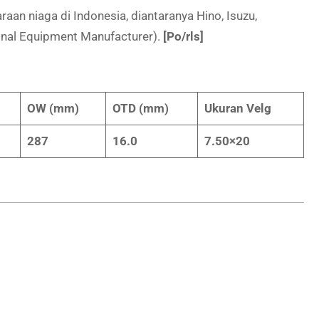
an niaga di Indonesia, diantaranya Hino, Isuzu,
inal Equipment Manufacturer).
[Po/rls]
OW (mm)
OTD (mm)
Ukuran Velg
287
16.0
7.50×20