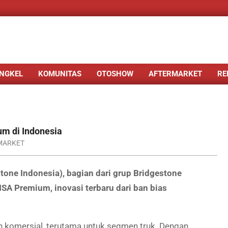
NGKEL
KOMUNITAS
OTOSHOW
AFTERMARKET
RE
m di Indonesia
MARKET
one Indonesia), bagian dari grup Bridgestone
SA Premium, inovasi terbaru dari ban bias
 komersial, terutama untuk segmen truk. Dengan