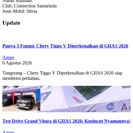
Nama: Rahman
Club: Connection Samarinda
Jenis Mobil: Silvia
2019-
Update
08-
21
Punya 3 Fungsi, Chery Tiggo V Diperkenalkan di GIIAS 2026
Amier
6 Agustus 2026
Tangerang – Chery Tiggo V Diperkenalkan di GIIAS 2026 siap
membetot perhatian.
Test Drive Grand Vitara di GIIAS 2026: Kepincut Nyamannya!
Amier