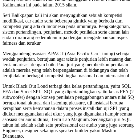
Kalimantan ini pada tahun 2015 silam.
Seri Balikpapan kali ini akan menyuguhkan sebuah kompetisi
modifikasi, car audio serta beberapa gimick yang berbeda dari
kompetisi yang ada di Indonesia pada umumnya. Pengkategorian,
sistem pertandingan, penjurian, metode penilaian serta aturan lain
sudah dirancang sedemikian rupa dengan mengedepankan aspek
fairness dan terukur.
Menggandeng asosiasi APACT (Asia Pacific Car Tuning) sebagai
wadah penjurian, bertujuan agar teknis penjurian lebih matang dan
terstandarisasi dengan baik. Para juri yang memberikan penilaian
adalah mereka yang telah berpengalaman di bidangnya dan telah
teruji dalam berbagai kompetisi tingkat nasional dan internasional.
Untuk Black Out Loud terbagi dua kelas pertandingan, yaitu SQL
FFA dan Street SPL. SQL yang dipertandingkan yaitu kelas FFA (2
subwoofer) dengan konsep penilaian penggabungan antara nilai SQ
berupa tonal akurasi dan listening pleasure, uji instalasi berupa
kerapihan serta kemananan dalam proses install dan uji SPL yang
diukur menggunakan alat ukur yang juga digunakan hampir semua
asosiasi car audio dunia, Term Lab Magnum. Sedangkan juri SQL
tahun ini adalah salah satu professional car audio yang juga seorang
Engineer, designer sekaligus speaker builder yakni Maslim
Djanuanto.