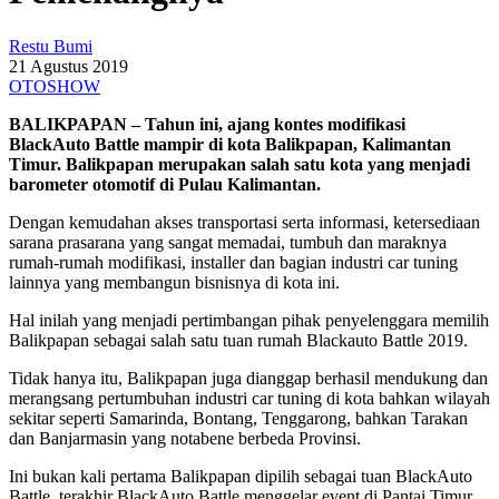
Restu Bumi
21 Agustus 2019
OTOSHOW
BALIKPAPAN – Tahun ini, ajang kontes modifikasi
BlackAuto Battle mampir di kota Balikpapan, Kalimantan
Timur. Balikpapan merupakan salah satu kota yang menjadi
barometer otomotif di Pulau Kalimantan.
Dengan kemudahan akses transportasi serta informasi, ketersediaan
sarana prasarana yang sangat memadai, tumbuh dan maraknya
rumah-rumah modifikasi, installer dan bagian industri car tuning
lainnya yang membangun bisnisnya di kota ini.
Hal inilah yang menjadi pertimbangan pihak penyelenggara memilih
Balikpapan sebagai salah satu tuan rumah Blackauto Battle 2019.
Tidak hanya itu, Balikpapan juga dianggap berhasil mendukung dan
merangsang pertumbuhan industri car tuning di kota bahkan wilayah
sekitar seperti Samarinda, Bontang, Tenggarong, bahkan Tarakan
dan Banjarmasin yang notabene berbeda Provinsi.
Ini bukan kali pertama Balikpapan dipilih sebagai tuan BlackAuto
Battle, terakhir BlackAuto Battle menggelar event di Pantai Timur