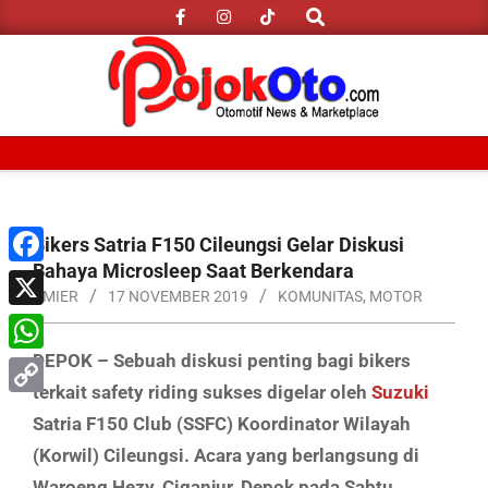
Search
Skip
to
content
Primary
Navigation
Menu
Bikers Satria F150 Cileungsi Gelar Diskusi
Bahaya Microsleep Saat Berkendara
Facebook
AMIER
17 NOVEMBER 2019
KOMUNITAS
,
MOTOR
X
DEPOK – Sebuah diskusi penting bagi bikers
WhatsApp
terkait safety riding sukses digelar oleh
Suzuki
Copy
Satria F150 Club (SSFC) Koordinator Wilayah
Link
(Korwil) Cileungsi. Acara yang berlangsung di
Waroeng Hezy, Ciganjur, Depok pada Sabtu