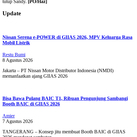
tutup Sandy.
[PO/Haz]
2019-
Update
07-
09
Nissan Serena e-POWER di GIIAS 2026, MPV Keluarga Rasa
Mobil Listrik
Restu Bumi
8 Agustus 2026
Jakarta – PT Nissan Motor Distributor Indonesia (NMDI)
memanfaatkan ajang GIIAS 2026
Bisa Bawa Pulang BAIC T1, Ribuan Pengunjung Sambangi
Booth BAIC di GIIAS 2026
Amier
7 Agustus 2026
TANGERANG – Konsep jitu membuat Booth BAIC di GIIAS