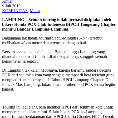
Amier
9 Juli 2019
KOMUNITAS
,
Motor
LAMPUNG – Sebuah touring indah berhasil diciptakan oleh
bikers Honda PCX Club Indonesia (HPCI) Tangerang Chapter
menuju Bandar Lampung-Lampung.
Bagaimana tak indah, touring Sabtu-Minggu (6-7/7) tersebut
melibatkan 40-an motor dan terencana dengan baik.
Bersama-sama membelah jalan Banten hingga Lampung yang
ditandai menikmati istirahat di atas kapal ferry, sungguh sebuah
kenikmatan tersendiri.
Di Lampung tak kalah hebohnya, karena bertemu saudara pecinta
PCX dari sejumlah kota yang sengaja merapat di kota tersebut guna
menghadiri acara perayaan 1 Tahun HPCI Lampung Chapter. Di
Puncak Mas Lampung, lokasi acara, brotherhood PCX terasa begitu
hangat.
Touring ini jadi ajang para member HPCI dari sejumlah kota untuk
mempererat tali silaturahmi. Selain bikers PCX se-Lampung,
motorist juga berdatangan dari HPCI Jakarta Chapter, HPCI Depok