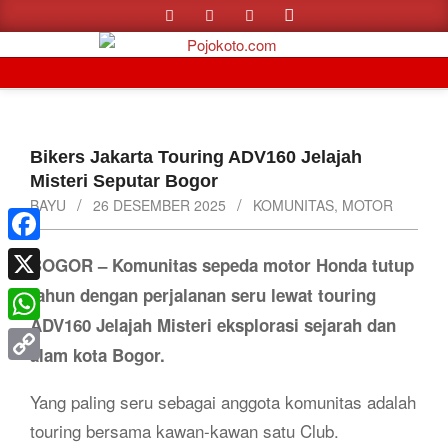
Search
Skip
to
content
Primary
Navigation
Menu
Bikers Jakarta Touring ADV160 Jelajah
Misteri Seputar Bogor
BAYU
26 DESEMBER 2025
KOMUNITAS
,
MOTOR
Facebook
BOGOR – Komunitas sepeda motor Honda tutup
tahun dengan perjalanan seru lewat touring
X
ADV160 Jelajah Misteri eksplorasi sejarah dan
WhatsApp
alam kota Bogor.
Copy
Yang paling seru sebagai anggota komunitas adalah
Link
touring bersama kawan-kawan satu Club.