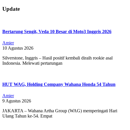
2026-
Update
01-
20
Bertarung Sengit, Veda 10 Besar di Moto3 Inggris 2026
Amier
10 Agustus 2026
Silverstone, Inggris – Hasil positif kembali diraih rookie asal
Indonesia. Melewati pertarungan
HUT WAG, Holding Company Wahana Honda 54 Tahun
Amier
9 Agustus 2026
JAKARTA – Wahana Artha Group (WAG) memperingati Hari
Ulang Tahun ke-54. Empat