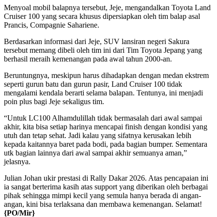
Menyoal mobil balapnya tersebut, Jeje, mengandalkan Toyota Land
Cruiser 100 yang secara khusus dipersiapkan oleh tim balap asal
Prancis, Compagnie Sahariene.
Berdasarkan informasi dari Jeje, SUV lansiran negeri Sakura
tersebut memang dibeli oleh tim ini dari Tim Toyota Jepang yang
berhasil meraih kemenangan pada awal tahun 2000-an.
Beruntungnya, meskipun harus dihadapkan dengan medan ekstrem
seperti gurun batu dan gurun pasir, Land Cruiser 100 tidak
mengalami kendala berarti selama balapan. Tentunya, ini menjadi
poin plus bagi Jeje sekaligus tim.
“Untuk LC100 Alhamdulillah tidak bermasalah dari awal sampai
akhir, kita bisa setiap harinya mencapai finish dengan kondisi yang
utuh dan tetap sehat. Jadi kalau yang sifatnya kerusakan lebih
kepada kaitannya baret pada bodi, pada bagian bumper. Sementara
utk bagian lainnya dari awal sampai akhir semuanya aman,”
jelasnya.
Julian Johan ukir prestasi di Rally Dakar 2026. Atas pencapaian ini
ia sangat berterima kasih atas support yang diberikan oleh berbagai
pihak sehingga mimpi kecil yang semula hanya berada di angan-
angan, kini bisa terlaksana dan membawa kemenangan. Selamat!
{PO/Mir}