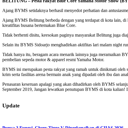
BELITUNG – Pesta rakyat Blue Core Yamaha Motor Show (BYMS) 
Ajang BYMS setidaknya berhasil menyedot perhatian dan antusiasme r
Ajang BYMS Belitung berbeda dengan yang terdapat di kota lain, di k
kreatifitas busana bertemakan Blue Core.
Tidak berhenti disitu, keesokan paginya masyarakat Belitung juga dia
Selain itu BYMS Sidoarjo menghadirkan aktifitas lari malam night r
Tidak hanya itu, beragam acara menarik lainnya juga meramaikan BYM
pembelian sepeda motor & apparel resmi Yamaha Motor.
BYMS ini merupakan pesta rakyat yang ramah untuk dinikmati oleh se
krim serta fasilitas arena bermain anak yang dipadati oleh ibu dan ana
Penasaran keseruan apalagi yang akan dihadirkan oleh BYMS selanju
September 2019, Jangan lewatkan penutupan BYMS di kota kalian! 
2019-
08-
Update
12
Punya 3 Fungsi, Chery Tiggo V Diperkenalkan di GIIAS 2026