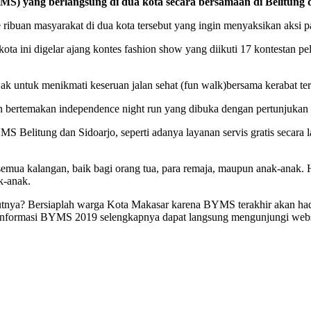
yang berlangsung di dua kota secara bersamaan di Belitung dan
ibuan masyarakat di dua kota tersebut yang ingin menyaksikan aksi p
ota ini digelar ajang kontes fashion show yang diikuti 17 kontestan p
jak untuk menikmati keseruan jalan sehat (fun walk)bersama kerabat ter
un bertemakan independence night run yang dibuka dengan pertunjukan 
S Belitung dan Sidoarjo, seperti adanya layanan servis gratis secara
mua kalangan, baik bagi orang tua, para remaja, maupun anak-anak. Ha
k-anak.
tnya? Bersiaplah warga Kota Makasar karena BYMS terakhir akan hadir
Informasi BYMS 2019 selengkapnya dapat langsung mengunjungi webs