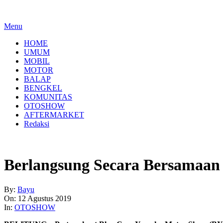
Menu
HOME
UMUM
MOBIL
MOTOR
BALAP
BENGKEL
KOMUNITAS
OTOSHOW
AFTERMARKET
Redaksi
Berlangsung Secara Bersamaan
By:
Bayu
On:
12 Agustus 2019
In:
OTOSHOW