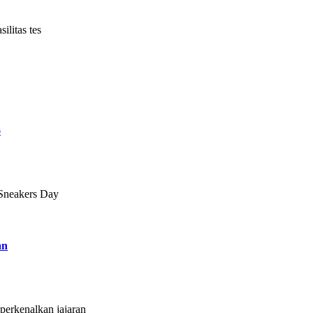
litas tes
6
 Sneakers Day
an
erkenalkan jajaran