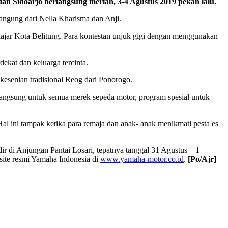
 Sidoarjo berlangsung meriah, 3-4 Agustus 2019 pekan lalu.
angung dari Nella Kharisma dan Anji.
elajar Kota Belitung. Para kontestan unjuk gigi dengan menggunakan
dekat dan keluarga tercinta.
kesenian tradisional Reog dari Ponorogo.
 langsung untuk semua merek sepeda motor, program spesial untuk
l ini tampak ketika para remaja dan anak- anak menikmati pesta es
 di Anjungan Pantai Losari, tepatnya tanggal 31 Agustus – 1
ite resmi Yamaha Indonesia di
www.yamaha-motor.co.id
.
[Po/Ajr]