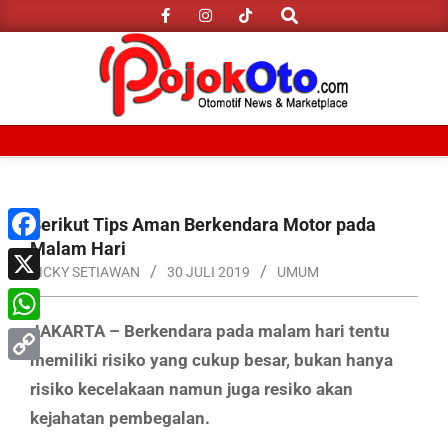
Search
Skip
to
content
Primary
Navigation
Menu
Berikut Tips Aman Berkendara Motor pada
Malam Hari
Facebook
RICKY SETIAWAN
30 JULI 2019
UMUM
X
JAKARTA – Berkendara pada malam hari tentu
WhatsApp
memiliki risiko yang cukup besar, bukan hanya
Copy
risiko kecelakaan namun juga resiko akan
Link
kejahatan pembegalan.