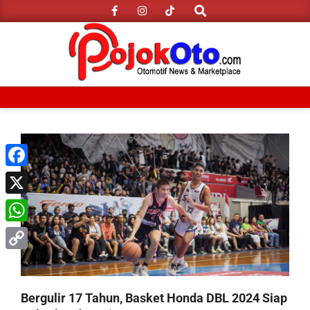
Search
Skip
to
content
Primary
Navigation
Menu
Facebook
X
WhatsApp
Copy
Link
Bergulir 17 Tahun, Basket Honda DBL 2024 Siap