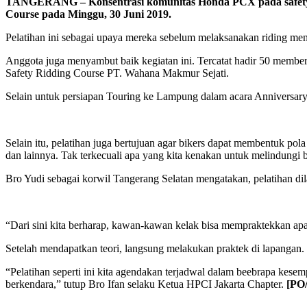
TANGERANG – Konsentrasi komunitas Honda PCX pada safety ri
Course pada Minggu, 30 Juni 2019.
Pelatihan ini sebagai upaya mereka sebelum melaksanakan riding m
Anggota juga menyambut baik kegiatan ini. Tercatat hadir 50 membe
Safety Ridding Course PT. Wahana Makmur Sejati.
Selain untuk persiapan Touring ke Lampung dalam acara Anniversar
Selain itu, pelatihan juga bertujuan agar bikers dapat membentuk pola
dan lainnya. Tak terkecuali apa yang kita kenakan untuk melindungi 
Bro Yudi sebagai korwil Tangerang Selatan mengatakan, pelatihan 
“Dari sini kita berharap, kawan-kawan kelak bisa mempraktekkan apa y
Setelah mendapatkan teori, langsung melakukan praktek di lapangan.
“Pelatihan seperti ini kita agendakan terjadwal dalam beebrapa kes
berkendara,” tutup Bro Ifan selaku Ketua HPCI Jakarta Chapter.
[PO