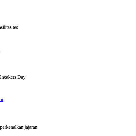
litas tes
6
 Sneakers Day
an
erkenalkan jajaran