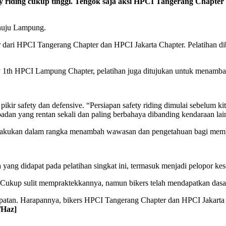
ding cukup tinggi. Tengok saja aksi HPCI Tangerang Chapter 
enuju Lampung.
r dari HPCI Tangerang Chapter dan HPCI Jakarta Chapter. Pelatihan di
y 1th HPCI Lampung Chapter, pelatihan juga ditujukan untuk menamba
 pikir safety dan defensive. “Persiapan safety riding dimulai sebelum k
badan yang rentan sekali dan paling berbahaya dibanding kendaraan lai
dilakukan dalam rangka menambah wawasan dan pengetahuan bagi membe
ang didapat pada pelatihan singkat ini, termasuk menjadi pelopor kesela
 Cukup sulit mempraktekkannya, namun bikers telah mendapatkan dasar 
empatan. Harapannya, bikers HPCI Tangerang Chapter dan HPCI Jakarta
/Haz]