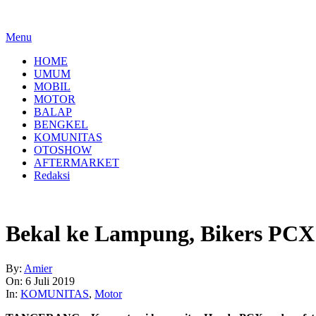
Menu
HOME
UMUM
MOBIL
MOTOR
BALAP
BENGKEL
KOMUNITAS
OTOSHOW
AFTERMARKET
Redaksi
Bekal ke Lampung, Bikers PCX 
By:
Amier
On:
6 Juli 2019
In:
KOMUNITAS
,
Motor