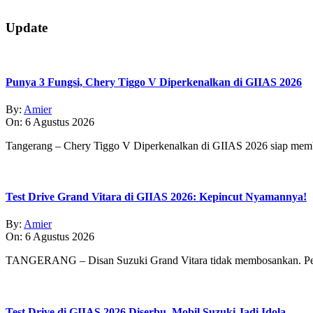
2019-
Update
07-
06
Punya 3 Fungsi, Chery Tiggo V Diperkenalkan di GIIAS 2026
By:
Amier
On:
6 Agustus 2026
Tangerang – Chery Tiggo V Diperkenalkan di GIIAS 2026 siap membe
Test Drive Grand Vitara di GIIAS 2026: Kepincut Nyamannya!
By:
Amier
On:
6 Agustus 2026
TANGERANG – Disan Suzuki Grand Vitara tidak membosankan. Pe
Test Drive di GIIAS 2026 Diserbu, Mobil Suzuki Jadi Idola