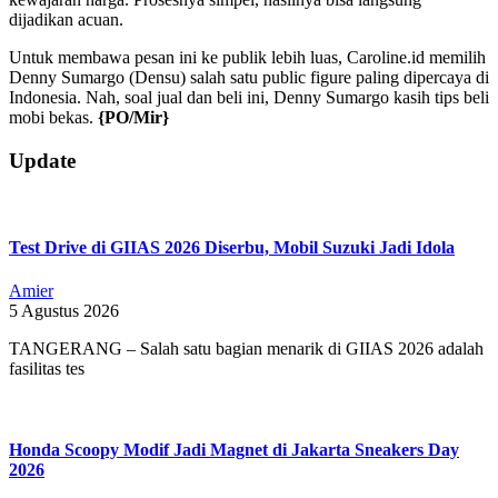
dijadikan acuan.
Untuk membawa pesan ini ke publik lebih luas, Caroline.id memilih
Denny Sumargo (Densu) salah satu public figure paling dipercaya di
Indonesia. Nah, soal jual dan beli ini, Denny Sumargo kasih tips beli
mobi bekas.
{PO/Mir}
2026-
Update
07-
01
Test Drive di GIIAS 2026 Diserbu, Mobil Suzuki Jadi Idola
Amier
5 Agustus 2026
TANGERANG – Salah satu bagian menarik di GIIAS 2026 adalah
fasilitas tes
Honda Scoopy Modif Jadi Magnet di Jakarta Sneakers Day
2026