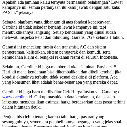
Apakah ada jaminan kalau ternyata bermasalah belakangan? Lewat
kampanye ini, semua pertanyaan itu kami jawab dengan satu kata:
PASTI,” jelasnya.
Sebagai platform yang dibangun di atas fondasi kepercayaan,
Caroline.id tidak sekadar berjanji lewat kampanye ini, tapi
membuktikannya langsung. Setiap kendaraan yang dijual sudah
melewati inspeksi ketat dan dilindungi Garansi 7G+ selama 1 tahun.
Garansi ini mencakup mesin dan transmisi, AC dan sistem
pengereman, kelistrikan, sistem penggerak dan kemudi, serta
kemudahan klaim di bengkel rekanan resmi di seluruh Indonesia.
Selain itu, Caroline.id juga memberlakukan Jaminan Buyback 5
Hari, di mana kendaraan bisa dikembalikan dan dibeli kembali jika
kondisi aktualnya terbukti tidak sesuai deskripsi di platform. Apa
yang konsumen lihat adalah benar-benar apa yang mereka dapat.
Caroline.id juga baru merilis fitur Cek Harga Instan via Cartalog di
www.caroline.id.
Cukup masukkan data kendaraan, dan sistem
langsung menghasilkan estimasi harga berdasarkan data pasar terkini
dalam hitungan detik.
Penjual bisa lebih tenang karena tahu harga pasaran yang
sesungguhnya, sementara pembeli punya pegangan yang jelas soal
kewajaran harga. Prosesnya simpel, hasilnya bisa langsung