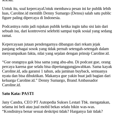
Untuk itu, soal kepercayaUntuk membawa pesan ini ke publik lebih
luas, Caroline.id memilih Denny Sumargo (Densu) salah satu public
figure paling dipercaya di Indonesia.
Podcastnya rutin jadi rujukan publik ketika ingin tahu sisi lain dari
sebuah isu, dari kontroversi selebriti sampai topik sosial yang sedang
ramai.
Kepercayaan jutaan pendengarnya dibangun dari rekam jejak
panjang sebagai sosok yang tidak pernah setengah-setengah dalam
menyampaikan fakta, nilai yang sejalan dengan prinsip Caroline.id.
“Gue orangnya gak bisa sama yang abu-abu. Di podcast gue, orang
percaya karena gue selalu bisa dipertanggungjawabkan. Sama kayak
Caroline.id, ada garansi 1 tahun, ada jaminan buyback, semuanya
nyata dan bisa dibuktikan. Makanya gue yakin buat jadi bagian dari
keluarga Caroline.id.” Denny Sumargo, Brand Ambassador
Caroline.id.
Satu
Kata: PASTI
Jany Candra, CEO PT Autopedia Sukses Lestari Tbk. mengatakan,
selama ini beli atau jual mobil bekas selalu bikin was-was.
“Kondisinya benar sesuai deskripsi tidak? Harganya fair tidak?