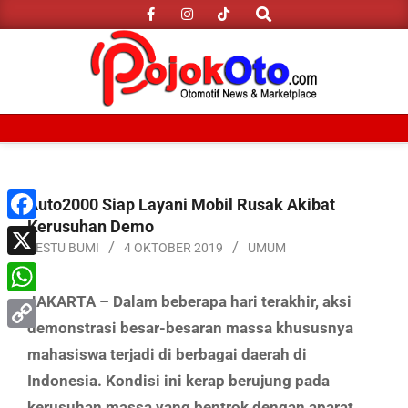
Search
Skip
to
content
Primary
Navigation
Menu
Auto2000 Siap Layani Mobil Rusak Akibat
Kerusuhan Demo
Facebook
RESTU BUMI
4 OKTOBER 2019
UMUM
X
JAKARTA – Dalam beberapa hari terakhir, aksi
WhatsApp
demonstrasi besar-besaran massa khususnya
Copy
mahasiswa terjadi di berbagai daerah di
Link
Indonesia. Kondisi ini kerap berujung pada
kerusuhan massa yang bentrok dengan aparat.