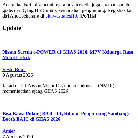
Acara tiga hari ini sepenuhnya gratis, tersedia juga layanan shuttle
gratis dari QBig BSD untuk kemudahan pengunjung. Registrasikan
diri Anda sekarang di
bit.ly/astrafest19
.
[Po/Rls]
2019-
Update
11-
22
Nissan Serena e-POWER di GIIAS 2026, MPV Keluarga Rasa
Mobil Listrik
Restu Bumi
8 Agustus 2026
Jakarta – PT Nissan Motor Distributor Indonesia (NMDI)
memanfaatkan ajang GIIAS 2026
Bisa Bawa Pulang BAIC T1, Ribuan Pengunjung Sambangi
Booth BAIC di GIIAS 2026
Amier
7 Agustus 2026